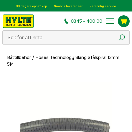
30 dagars öppet köp
Snabba leveranser
Personlig service
0345 - 400 00
Båttillbehör
/
Hoses Technology Slang Stålspiral 13mm
5M