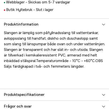
Webblager -
Skickas om 5-7 vardagar
Butik Hyltebruk -
Slut i lager
Produktinformation
Slangen är lämplig som påfyllnadsslang till vattentankar,
avloppsslang till handfat, diskho och duschavlopp samt
som slang till länspumpar både ovan och under vattenlinjen.
Slangen är transparent och har slät in- och utsida. Slangen
är tillverkad i kemikalieresistent PVC, armerad med helt
inbäddad stålspiral.Temperaturområde - 10°C - +60°C.OBS
Säljs färdigkapad i två- och femmeters längder.
Produktspecifikationer
Referensnummer
5000031050
Frågor och svar