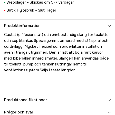
Webblager -
Skickas om 5-7 vardagar
Butik Hyltebruk -
Slut i lager
Produktinformation
Gastät (diffusionstät) och urinbeständig slang för toaletter
och septitankar. Specialgummi, armerad med stålspiral och
cordinlägg. Mycket flexibel som underlättar installation
även i trånga utrymmen. Den är lätt att böja runt kurvor
med bibehållen innerdiameter. Slangen kan användas både
till toalett, pump och tankanslutningar samt till
ventilationssystem.Säljs i fasta längder.
Produktspecifikationer
Referensnummer
5000023888
Frågor och svar