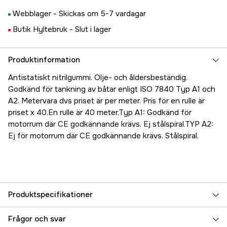
Webblager -
Skickas om 5-7 vardagar
Butik Hyltebruk -
Slut i lager
Produktinformation
Antistatiskt nitrilgummi. Olje- och åldersbeständig.
Godkänd för tankning av båtar enligt ISO 7840 Typ A1 och
A2. Metervara dvs priset är per meter. Pris för en rulle är
priset x 40.En rulle är 40 meter.Typ A1: Godkänd för
motorrum där CE godkännande krävs. Ej stålspiral.TYP A2:
Ej för motorrum där CE godkännande krävs. Stålspiral.
Produktspecifikationer
Referensnummer
5000023856
Frågor och svar