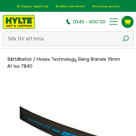
30 dagars öppet köp
Snabba leveranser
Personlig service
0345 - 400 00
Båttillbehör
/
Hoses Technology Slang Bränsle 19mm
A1 Iso 7840