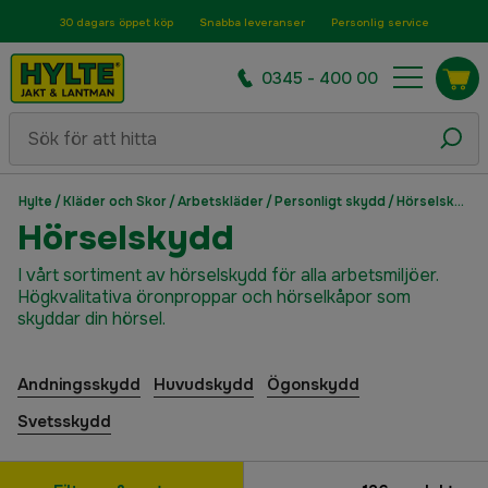
30 dagars öppet köp
Snabba leveranser
Personlig service
0345 - 400 00
Hylte
/
Kläder och Skor
/
Arbetskläder
/
Personligt skydd
/
Hörselskydd
Hörselskydd
I vårt sortiment av hörselskydd för alla arbetsmiljöer.
Högkvalitativa öronproppar och hörselkåpor som
skyddar din hörsel.
Andningsskydd
Huvudskydd
Ögonskydd
Svetsskydd