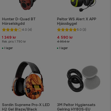
Hunter D-Quad BT
Peltor WS Alert X APP
Hörselskydd
Hjässbygel
4.0
(4)
5.0
(3)
1 349 kr
4 590 kr
Rek. pris 1 790 kr
4 954 kr
I lager
I lager
Sordin Supreme Pro-X LED
3M Peltor Hygiensats
H2 Gel Blaze/Black
Gelring HY80S-EU