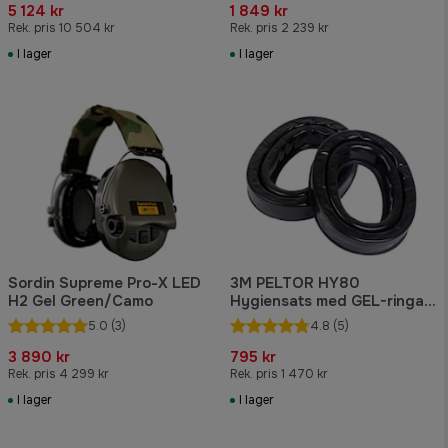
5 124 kr
1 849 kr
Rek. pris 10 504 kr
Rek. pris 2 239 kr
I lager
I lager
Sordin Supreme Pro-X LED
3M PELTOR HY80
H2 Gel Green/Camo
Hygiensats med GEL-ringar
för WS, ALERT, XP, XPI, XPV,
5.0
(3)
4.8
(5)
ProTac, LiteCom Plus
3 890 kr
795 kr
Rek. pris 4 299 kr
Rek. pris 1 470 kr
I lager
I lager