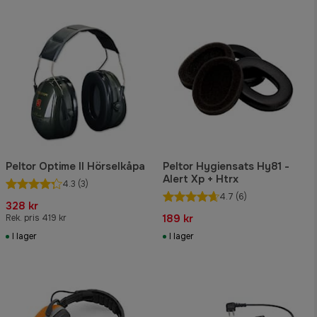
Peltor Optime II Hörselkåpa
Peltor Hygiensats Hy81 -
Alert Xp + Htrx
4.3
(3)
4.7
(6)
328 kr
189 kr
Rek. pris 419 kr
I lager
I lager