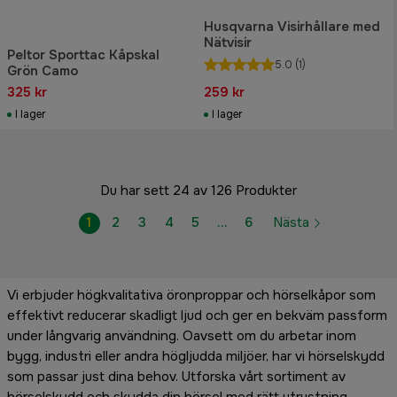
Husqvarna Visirhållare med
Nätvisir
Peltor Sporttac Kåpskal
5.0
(1)
Grön Camo
325 kr
259 kr
I lager
I lager
Du har sett 24 av 126 Produkter
1
2
3
4
5
…
6
Nästa
Vi erbjuder högkvalitativa öronproppar och hörselkåpor som
effektivt reducerar skadligt ljud och ger en bekväm passform
under långvarig användning. Oavsett om du arbetar inom
bygg, industri eller andra högljudda miljöer, har vi hörselskydd
som passar just dina behov. Utforska vårt sortiment av
hörselskydd och skydda din hörsel med rätt utrustning.