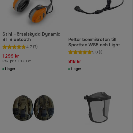
Stihl Hörselskydd Dynamic
BT Bluetooth
Peltor bommikrofon till
Sporttac WS5 och Light
4.7
(7)
5.0
(1)
1 299 kr
918 kr
Rek. pris 1 920 kr
I lager
I lager