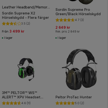
Leather Headband/Memory Foam
Sordin Supreme Pro
Sordin Supreme X2
Green/Black Hörselskydd
Hörselskydd - Flera färger
4.7
(3)
3.5
(2)
2 649 kr
3 499 kr
Från
Rek. pris 2 849 kr
I lager
I lager
3M™ PELTOR™ WS™
ALERT™ XPV Headset
Peltor ProTac Hunter
Hörselskydd med mikrofon
4.6
(11)
5.0
(2)