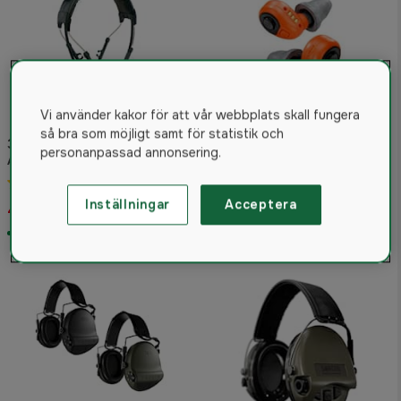
Vi använder kakor för att vår webbplats skall fungera
så bra som möjligt samt för statistik och
3M Peltor Hjässbygel till WS
personanpassad annonsering.
ALERT XP / XPI
3M Peltor Earplug EEP-
4.8
(27)
100EU OR
Inställningar
Acceptera
487 kr
3 690 kr
I lager
I lager