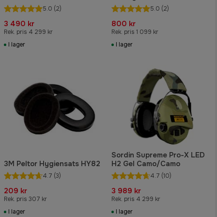
5.0
(2)
5.0
(2)
3 490 kr
800 kr
Rek. pris 4 299 kr
Rek. pris 1 099 kr
I lager
I lager
Sordin Supreme Pro-X LED
3M Peltor Hygiensats HY82
H2 Gel Camo/Camo
4.7
(3)
4.7
(10)
209 kr
3 989 kr
Rek. pris 307 kr
Rek. pris 4 299 kr
I lager
I lager