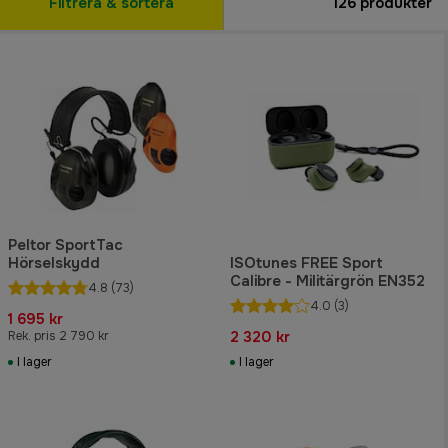
Filtrera & sortera
126
produkter
Peltor SportTac
Hörselskydd
ISOtunes FREE Sport
Calibre - Militärgrön EN352
4.8
(73)
4.0
(3)
1 695 kr
2 320 kr
Rek. pris 2 790 kr
I lager
I lager