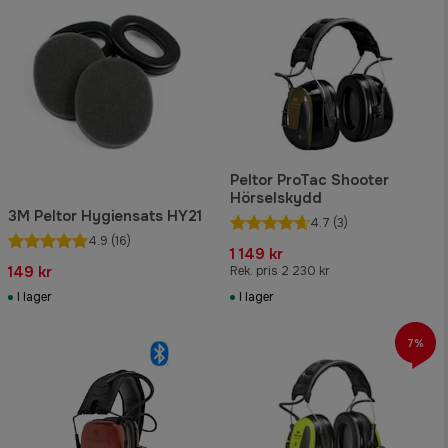
Peltor ProTac Shooter
Hörselskydd
3M Peltor Hygiensats HY21
4.7
(3)
4.9
(16)
1 149 kr
149 kr
Rek. pris 2 230 kr
I lager
I lager
7%