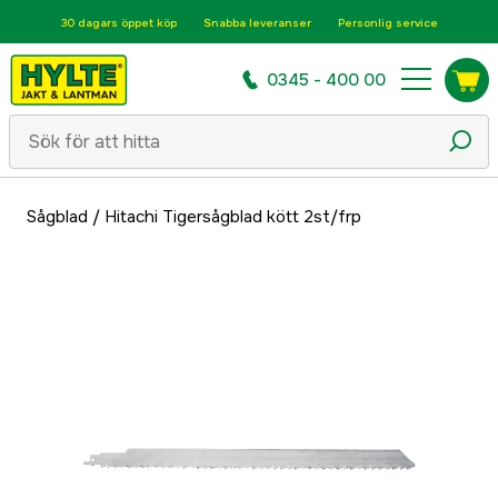
30 dagars öppet köp
Snabba leveranser
Personlig service
0345 - 400 00
Sågblad
/
Hitachi Tigersågblad kött 2st/frp