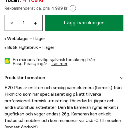
Totalt
:
4 709 kr
Rekommenderat ca. pris 4 999 kr
i
×
+
Lägg i varukorgen
Webblager -
I lager
Butik Hyltebruk -
I lager
En månads frivillig självriskförsäkring från
Easy Peasy ingår -
läs mer
Produktinformation
E20 Plus är en liten och smidig värmekamera (termisk) från
Hikmicro som har specialiserat sig på att tillverka
professionell termisk utrustning för industri, jägare och
andra utomhus aktiviteter. Den lilla kameran ryms enkelt i
byxfickan och väger endast 26g. Kameran kan enkelt
fästas på mobilen och kommunicerar via Usb-C till mobilen
(endast Android).