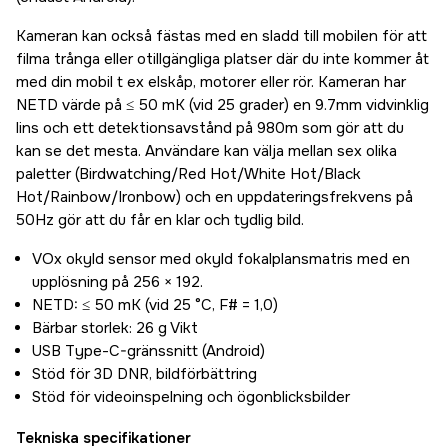
Kameran kan också fästas med en sladd till mobilen för att
filma trånga eller otillgängliga platser där du inte kommer åt
med din mobil t ex elskåp, motorer eller rör. Kameran har
NETD värde på ≤ 50 mK (vid 25 grader) en 9.7mm vidvinklig
lins och ett detektionsavstånd på 980m som gör att du
kan se det mesta. Användare kan välja mellan sex olika
paletter (Birdwatching/Red Hot/White Hot/Black
Hot/Rainbow/Ironbow) och en uppdateringsfrekvens på
50Hz gör att du får en klar och tydlig bild.
VOx okyld sensor med okyld fokalplansmatris med en
upplösning på 256 × 192.
NETD: ≤ 50 mK (vid 25 °C, F# = 1,0)
Bärbar storlek: 26 g Vikt
USB Type-C-gränssnitt (Android)
Stöd för 3D DNR, bildförbättring
Stöd för videoinspelning och ögonblicksbilder
Tekniska specifikationer