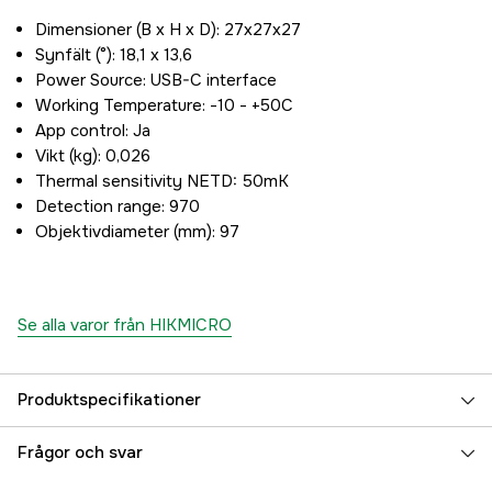
Dimensioner (B x H x D): 27x27x27
Synfält (°): 18,1 x 13,6
Power Source: USB-C interface
Working Temperature: -10 - +50C
App control: Ja
Vikt (kg): 0,026
Thermal sensitivity NETD: 50mK
Detection range: 970
Objektivdiameter (mm): 97
Se alla varor från HIKMICRO
Produktspecifikationer
Wi-Fi
no
Frågor och svar