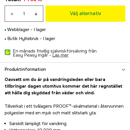
L
995 kr
×
+
Välj alternativ
XL
995 kr
Webblager -
I lager
Butik Hyltebruk -
I lager
En månads frivillig självriskförsäkring från
Easy Peasy ingår -
läs mer
Produktinformation
Oavsett om du är på vandringsleden eller bara
tillbringar dagen utomhus kommer det här regnstället
att hålla dig skyddad från väder och vind.
Tillverkat i ett tvålagers PROOF™-skalmaterial i återvunnen
polyester med en mjuk och matt slitstark yta.
Särskilt lämpligt för vandring