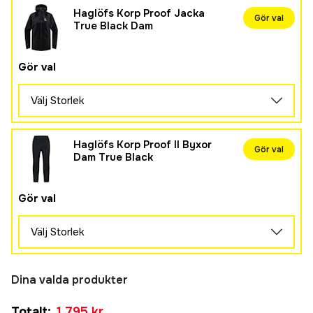
Haglöfs Korp Proof Jacka
Gör val
True Black Dam
Gör val
Välj Storlek
S
1 800 kr
Haglöfs Korp Proof II Byxor
Gör val
M
Dam True Black
1 800 kr
L
Gör val
1 800 kr
XL
Välj Storlek
1 800 kr
S
995 kr
Dina valda produkter
M
995 kr
Totalt
:
1 795 kr