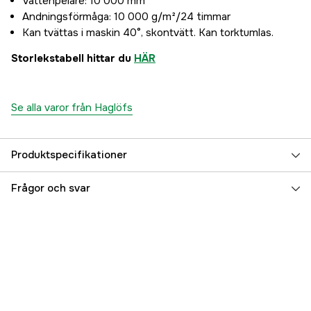
Vattenpelare: 10 000 mm
Andningsförmåga: 10 000 g/m²/24 timmar
Kan tvättas i maskin 40°, skontvätt. Kan torktumlas.
Storlekstabell hittar du
HÄR
Se alla varor från Haglöfs
Produktspecifikationer
Color
True Black
Frågor och svar
Färgton
Svart
Dam/Herr
Dam
Referensnummer
2000003898
Tillverkarens artikelnummer
2000003898