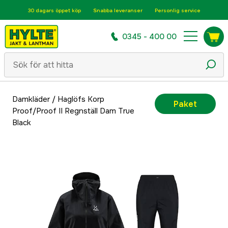
30 dagars öppet köp
Snabba leveranser
Personlig service
0345 - 400 00
Damkläder
/
Haglöfs Korp
Paket
Proof/Proof II Regnställ Dam True
Black