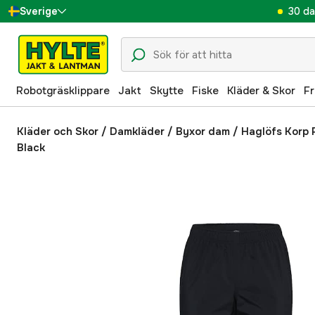
30 da
Sverige
Danmark
Suomi
Robotgräsklippare
Jakt
Skytte
Fiske
Kläder & Skor
Fr
Norge
Deutschland
Kläder och Skor
/
Damkläder
/
Byxor dam
/
Haglöfs Korp 
Black