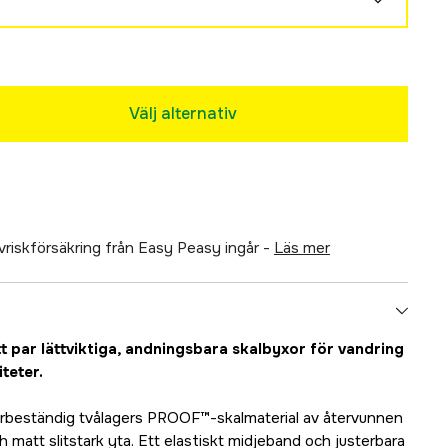
Välj alternativ
älvriskförsäkring från Easy Peasy ingår -
läs mer
tt par lättviktiga, andningsbara skalbyxor för vandring
teter.
äderbeständig tvålagers PROOF™-skalmaterial av återvunnen
matt slitstark yta. Ett elastiskt midjeband och justerbara