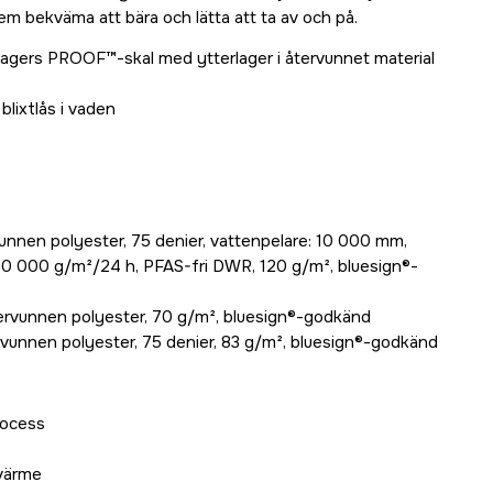
em bekväma att bära och lätta att ta av och på.
lagers PROOF™-skal med ytterlager i återvunnet material
blixtlås i vaden
nnen polyester, 75 denier, vattenpelare: 10 000 mm,
10 000 g/m²/24 h, PFAS-fri DWR, 120 g/m², bluesign®-
ervunnen polyester, 70 g/m², bluesign®-godkänd
rvunnen polyester, 75 denier, 83 g/m², bluesign®-godkänd
rocess
 värme