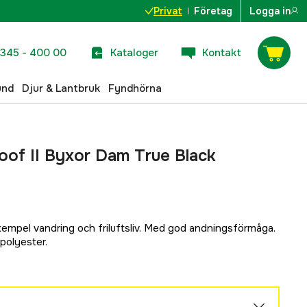
Privat
Företag
Logga in
345 - 400 00
Kataloger
Kontakt
und
Djur & Lantbruk
Fyndhörna
oof II Byxor Dam True Black
exempel vandring och friluftsliv. Med god andningsförmåga.
polyester.