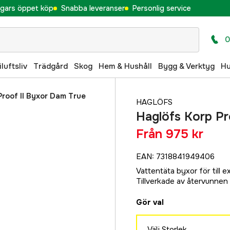
gars öppet köp
Snabba leveranser
Personlig service
0
iluftsliv
Trädgård
Skog
Hem & Hushåll
Bygg & Verktyg
H
Proof II Byxor Dam True
HAGLÖFS
Haglöfs Korp Pr
Från
975 kr
EAN
:
7318841949406
Vattentäta byxor för till 
Tillverkade av återvunnen 
Gör val
Välj Storlek