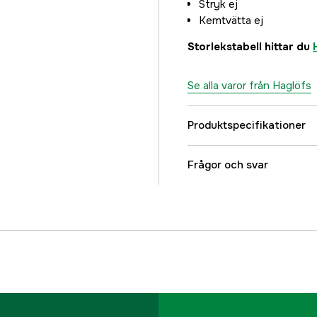
Stryk ej
Kemtvätta ej
Storlekstabell hittar du
Se alla varor från Haglöfs
Produktspecifikationer
Color
Frågor och svar
Färgton
Dam/Herr
Referensnummer
Tillverkarens artikeln