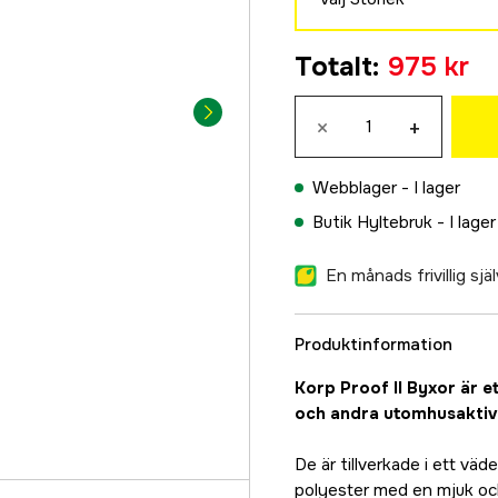
S
Totalt
:
975 kr
975 kr
M
×
+
975 kr
L
Webblager -
I lager
975 kr
Butik Hyltebruk -
I lager
XL
975 kr
En månads frivillig sj
Produktinformation
Korp Proof II Byxor är e
och andra utomhusaktivi
De är tillverkade i ett v
polyester med en mjuk och 