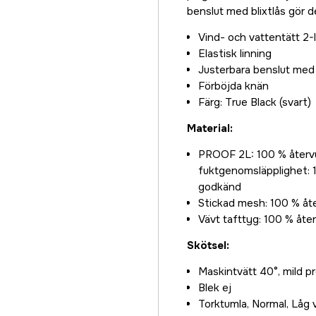
benslut med blixtlås gör d
Vind- och vattentätt 2-
Elastisk linning
Justerbara benslut med 
Förböjda knän
Färg: True Black (svart)
Material:
PROOF 2L: 100 % återvu
fuktgenomsläpplighet: 
godkänd
Stickad mesh: 100 % åt
Vävt tafttyg: 100 % åte
Skötsel:
Maskintvätt 40°, mild p
Blek ej
Torktumla, Normal, Låg