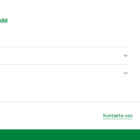
HÄR
True Black
Svart
Dam
Kontakta oss
3000078627
ummer
6080962C5015