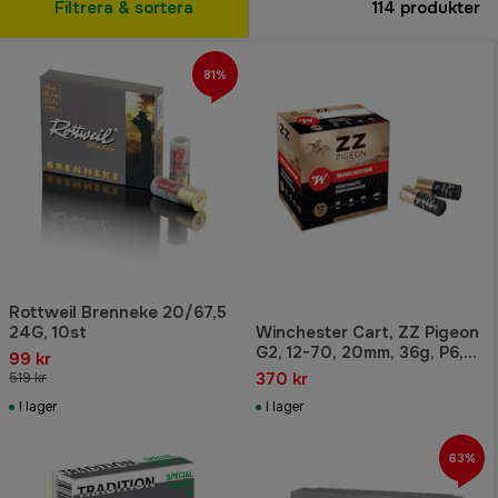
Filtrera & sortera
114
produkter
81%
Rottweil Brenneke 20/67,5
24G, 10st
Winchester Cart, ZZ Pigeon
G2, 12-70, 20mm, 36g, P6,
99 kr
25/250
370 kr
519 kr
I lager
I lager
63%