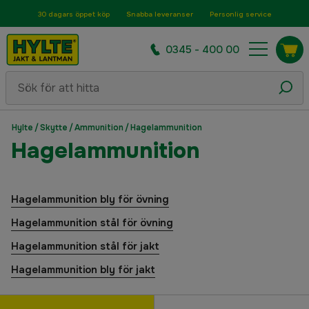
30 dagars öppet köp
Snabba leveranser
Personlig service
0345 - 400 00
Hylte
/
Skytte
/
Ammunition
/
Hagelammunition
Hagelammunition
Hagelammunition bly för övning
Hagelammunition stål för övning
Hagelammunition stål för jakt
Hagelammunition bly för jakt