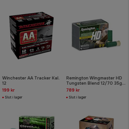
Winchester AA Tracker Kal.
Remington Wingmaster HD
12
Tungsten Blend 12/70 35g
US4
199 kr
789 kr
Slut i lager
Slut i lager