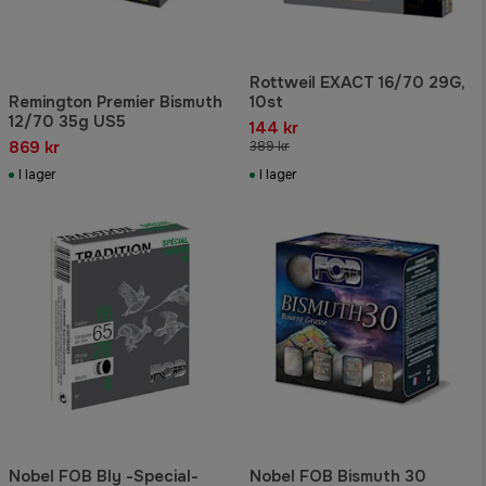
Rottweil EXACT 16/70 29G,
Remington Premier Bismuth
10st
12/70 35g US5
144 kr
869 kr
389 kr
I lager
I lager
Nobel FOB Bly -Special-
Nobel FOB Bismuth 30