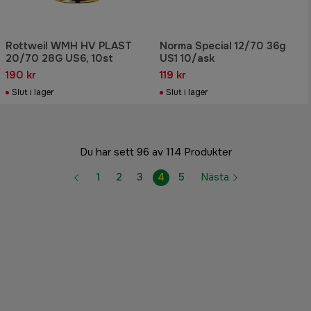
Rottweil WMH HV PLAST
Norma Special 12/70 36g
20/70 28G US6, 10st
US1 10/ask
190 kr
119 kr
Slut i lager
Slut i lager
Du har sett 96 av 114 Produkter
1
2
3
4
5
Nästa