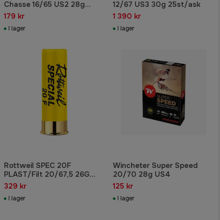
Chasse 16/65 US2 28g
12/67 US3 30g 25st/ask
10st/ask
179 kr
1 390 kr
I lager
I lager
Rottweil SPEC 20F
Wincheter Super Speed
PLAST/Filt 20/67,5 26G
20/70 28g US4
US6, 25st
329 kr
125 kr
I lager
I lager