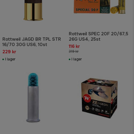
Rottweil SPEC 20F 20/67,5
Rottweil JAGD BR TPL STR
26G US4, 25st
16/70 30G US6, 10st
116 kr
229 kr
319 kr
I lager
I lager