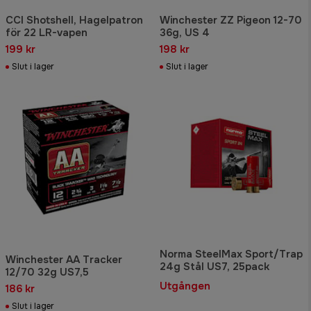
CCI Shotshell, Hagelpatron
Winchester ZZ Pigeon 12-70
för 22 LR-vapen
36g, US 4
199 kr
198 kr
Slut i lager
Slut i lager
Norma SteelMax Sport/Trap
Winchester AA Tracker
24g Stål US7, 25pack
12/70 32g US7,5
Utgången
186 kr
Slut i lager