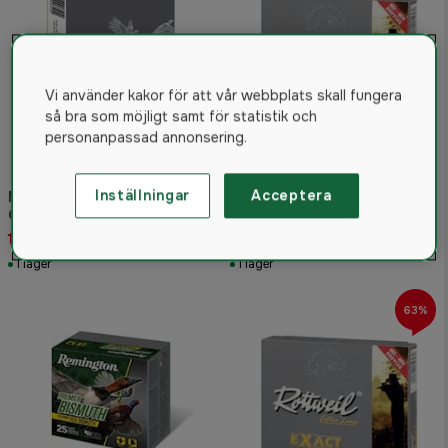
Vi använder kakor för att vår webbplats skall fungera
så bra som möjligt samt för statistik och
personanpassad annonsering.
Rottweil EXACT 20/76
Inställningar
Acceptera
Nobel FOB Bly -Special-
MAGNUM 26G, 5st
Chasse 16/65 US4 28g
77 kr
10st/ask
179 kr
209 kr
I lager
I lager
63%