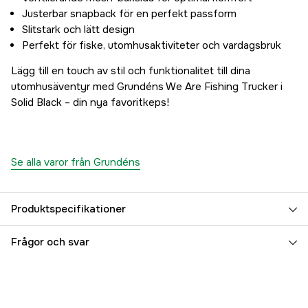
Justerbar snapback för en perfekt passform
Slitstark och lätt design
Perfekt för fiske, utomhusaktiviteter och vardagsbruk
Lägg till en touch av stil och funktionalitet till dina
utomhusäventyr med Grundéns We Are Fishing Trucker i
Solid Black – din nya favoritkeps!
Se alla varor från Grundéns
Produktspecifikationer
Size
One Size
Frågor och svar
Color
Black
Färgton
Svart