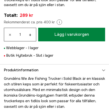
truckerkeps en tidlös look som passar för alla tillfällen,
oavsett om du är på sjön eller i stan.
Totalt
:
289 kr
Rekommenderat ca. pris 400 kr
i
×
+
Lägg i varukorgen
Webblager -
I lager
Butik Hyltebruk -
Slut i lager
Produktinformation
Grundéns We Are Fishing Trucker i Solid Black är en klassisk
och stilren keps som är perfekt för fiskeentusiaster och
utomhusälskare. Med en minimalistisk design och den
ikoniska Grundéns-logotypen framtill, erbjuder denna
truckerkeps en tidlös look som passar för alla tillfällen,
oavsett om du är på sjön eller i stan.