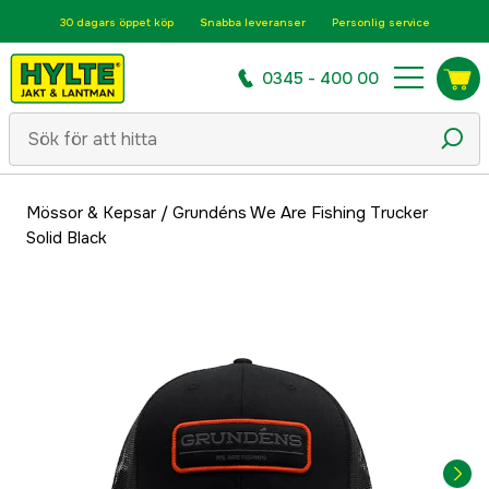
30 dagars öppet köp
Snabba leveranser
Personlig service
0345 - 400 00
Mössor & Kepsar
/
Grundéns We Are Fishing Trucker
Solid Black