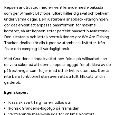
Kepsen är utrustad med en ventilerande mesh-baksida
som ger utmärkt luftflöde, vilket håller dig sval och bekväm
under varma dagar. Den justerbara snapback-stängningen
gör det enkelt att anpassa passformen för maximal
komfort, så att kepsen sitter perfekt oavsett huvudstorlek.
Den slitstarka och lätta konstruktionen gör We Are Fishing
Trucker idealisk för alla typer av utomhusaktiviteter, från
fiske och camping till vardagligt bruk.
Med Grundéns kända kvalitet och fokus på hållbarhet kan
du vara säker på att denna keps är byggd för att klara av de
påfrestningar som följer med ett aktivt liv utomhus. Den är
inte bara funktionell utan även ett stilfullt tillskott till din
garderob.
Egenskaper:
Klassisk svart färg för en tidlös stil
Ikonisk Grundéns-logotyp på framsidan
Ventilerande mesh-baksida för optimal komfort