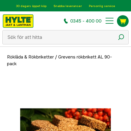
30 dagars öppet köp
Snabba leveranser
Personlig service
0345 - 400 00
Röklåda & Rökbriketter
/
Grevens rökbrikett AL 90-
pack