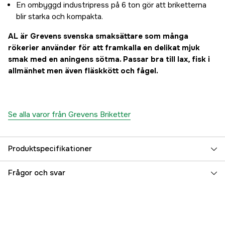
En ombyggd industripress på 6 ton gör att briketterna
blir starka och kompakta.
AL är Grevens svenska smaksättare som många
rökerier använder för att framkalla en delikat mjuk
smak med en aningens sötma. Passar bra till lax, fisk i
allmänhet men även fläskkött och fågel.
Se alla varor från Grevens Briketter
Produktspecifikationer
Referensnummer
3000006892
Frågor och svar
Tillverkarens artikelnummer
119
EAN
7333080031538