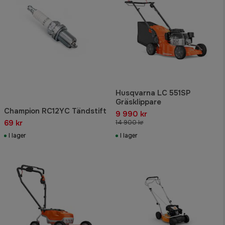
Husqvarna LC 551SP
Gräsklippare
Champion RC12YC Tändstift
9 990 kr
69 kr
14 900 kr
I lager
I lager