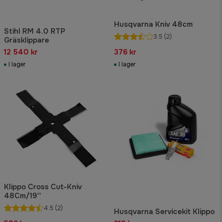
Husqvarna Kniv 48cm
Stihl RM 4.0 RTP
3.5
(2)
Gräsklippare
12 540 kr
376 kr
I lager
I lager
Klippo Cross Cut-Kniv
48Cm/19''
4.5
(2)
Husqvarna Servicekit Klippo