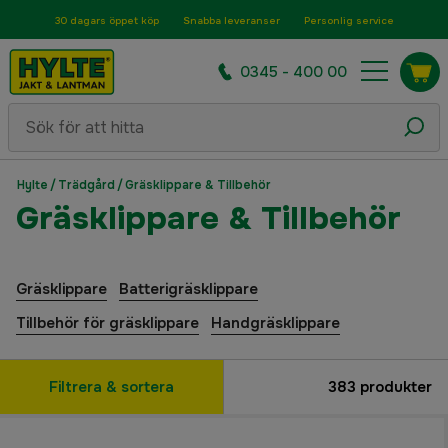
30 dagars öppet köp
Snabba leveranser
Personlig service
0345 - 400 00
Hylte
/
Trädgård
/
Gräsklippare & Tillbehör
Gräsklippare & Tillbehör
Gräsklippare
Batterigräsklippare
Tillbehör för gräsklippare
Handgräsklippare
Filtrera & sortera
383
produkter