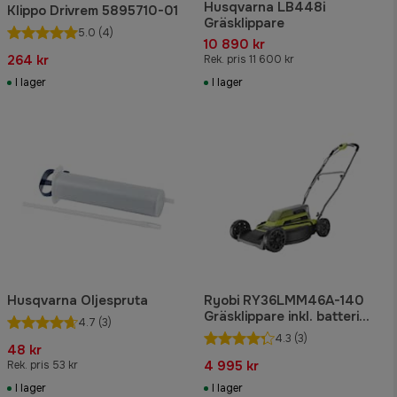
Husqvarna LB448i
Klippo Drivrem 5895710-01
Gräsklippare
5.0
(4)
10 890 kr
264 kr
Rek. pris 11 600 kr
I lager
I lager
Husqvarna Oljespruta
Ryobi RY36LMM46A-140
Gräsklippare inkl. batteri
4.7
(3)
36V
4.3
(3)
48 kr
4 995 kr
Rek. pris 53 kr
I lager
I lager