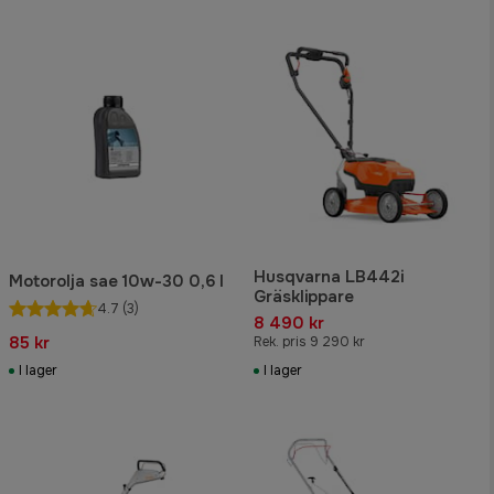
Husqvarna LB442i
Motorolja sae 10w-30 0,6 l
Gräsklippare
4.7
(3)
8 490 kr
85 kr
Rek. pris 9 290 kr
I lager
I lager