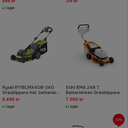
586 kr
319 kr
I lager
Ryobi RY18LMX40B-240
Stihl RMA 248 T
Gräsklippare inkl. batterier
Batteridriven Gräsklippare
18V ONE+
6 495 kr
7 590 kr
I lager
I lager
33%