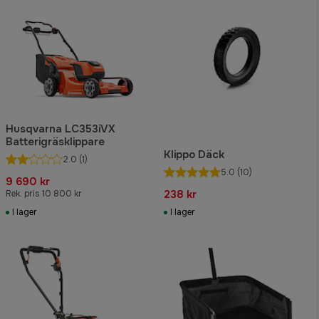
Husqvarna LC353iVX
Batterigräsklippare
Klippo Däck
2.0
(1)
5.0
(10)
9 690 kr
238 kr
Rek. pris 10 800 kr
I lager
I lager