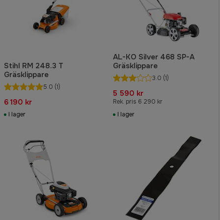
AL-KO Silver 468 SP-A
Stihl RM 248.3 T
Gräsklippare
Gräsklippare
3.0
(1)
5.0
(1)
5 590 kr
6 190 kr
Rek. pris 6 290 kr
I lager
I lager