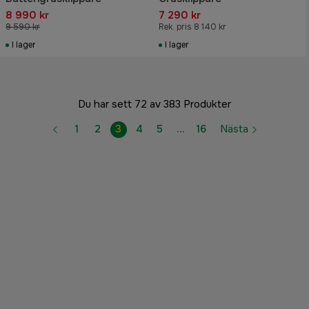
8 990 kr
7 290 kr
9 590 kr
Rek. pris 8 140 kr
I lager
I lager
Du har sett 72 av 383 Produkter
1
2
3
4
5
…
16
Nästa