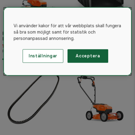
Vi använder kakor för att vår webbplats skall fungera
Husqvarna Gräsuppsamlare
så bra som möjligt samt för statistik och
Husqvarna LB 448iV
5.0
(2)
personanpassad annonsering.
Batterigräsklippare
12 300 kr
409 kr
Rek. pris 13 800 kr
Rek. pris 499 kr
Inställningar
Acceptera
I lager
I lager