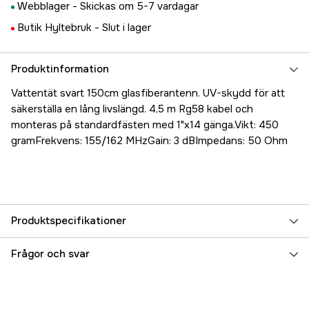
Webblager -
Skickas om 5-7 vardagar
Butik Hyltebruk -
Slut i lager
Produktinformation
Vattentät svart 150cm glasfiberantenn. UV-skydd för att
säkerställa en lång livslängd. 4,5 m Rg58 kabel och
monteras på standardfästen med 1"x14 gänga.Vikt: 450
gramFrekvens: 155/162 MHzGain: 3 dBImpedans: 50 Ohm
Produktspecifikationer
Referensnummer
5000025652
Frågor och svar
Tillverkarens artikelnummer
RA400/BK