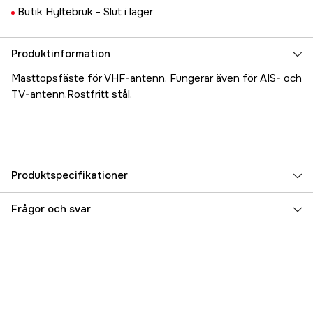
Butik Hyltebruk -
Slut i lager
Produktinformation
Masttopsfäste för VHF-antenn. Fungerar även för AIS- och
TV-antenn.Rostfritt stål.
Produktspecifikationer
Referensnummer
5000019021
Frågor och svar
Tillverkarens artikelnummer
RA106BRACKINOX
EAN
8051566301447