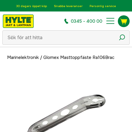
30 dagars öppet köp
Snabba leveranser
Personlig service
0345 - 400 00
Marinelektronik
/
Glomex Masttoppfäste Ra106Brac