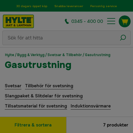
30 dagars öppet köp
Snabba leveranser
Personlig service
0345 - 400 00
Hylte
/
Bygg & Verktyg
/
Svetsar & Tillbehör
/
Gasutrustning
Gasutrustning
Svetsar
Tillbehör för svetsning
Slangpaket & Slitdelar för svetsning
Tillsatsmaterial för svetsning
Induktionsvärmare
Filtrera & sortera
7
produkter