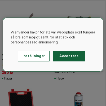
Vi använder kakor för att vår webbplats skall fungera
så bra som möjligt samt för statistik och
personanpassad annonsering.
Sievert Anslutningsventil
Inställningar
Acceptera
468716 till 2000
Sievert Handyjet
gasolflaska
5.0
(2)
716 kr
390 kr
Rek. pris 795 kr
I lager
I lager