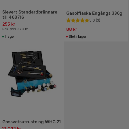
Sievert Standardbrännare
Gasolflaska Engångs 336g
till 468716
5.0
(3)
255 kr
88 kr
Rek. pris 270 kr
I lager
Slut i lager
Gassvetsutrustning WHC 21
17 022 kr