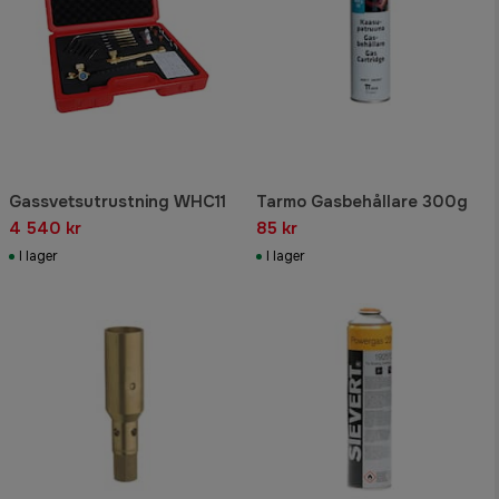
Gassvetsutrustning WHC11
Tarmo Gasbehållare 300g
4 540 kr
85 kr
I lager
I lager