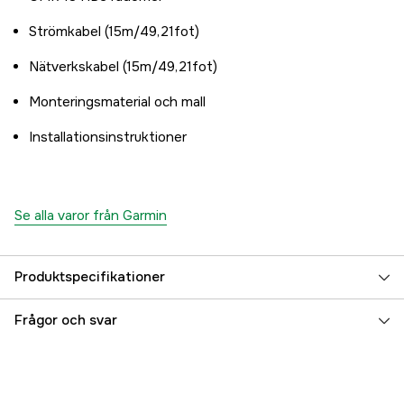
Strömkabel (15m/49,21fot)
Nätverkskabel (15m/49,21fot)
Monteringsmaterial och mall
Installationsinstruktioner
Se alla varor från Garmin
Produktspecifikationer
Referensnummer
5000074801
Frågor och svar
Tillverkarens artikelnummer
010-02843-00
EAN
0753759320737