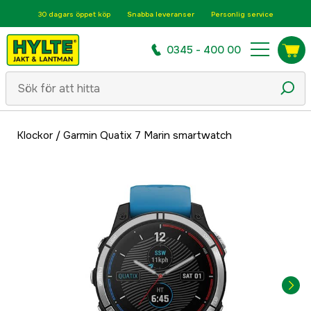
30 dagars öppet köp
Snabba leveranser
Personlig service
0345 - 400 00
Klockor
/
Garmin Quatix 7 Marin smartwatch