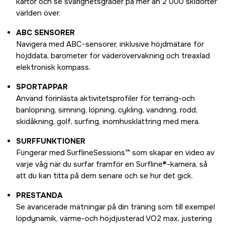
kartor och se svårighetsgrader på mer än 2 000 skidorter
världen över.
ABC SENSORER
Navigera med ABC-sensorer, inklusive höjdmätare för
höjddata, barometer för väderövervakning och treaxlad
elektronisk kompass.
SPORTAPPAR
Använd förinlästa aktivitetsprofiler för terräng-och
banlöpning, simning, löpning, cykling, vandring, rodd,
skidåkning, golf, surfing, inomhusklättring med mera.
SURFFUNKTIONER
Fungerar med SurflineSessions™ som skapar en video av
varje våg när du surfar framför en Surfline®-kamera, så
att du kan titta på dem senare och se hur det gick.
PRESTANDA
Se avancerade mätningar på din träning som till exempel
löpdynamik, värme-och höjdjusterad VO2 max, justering