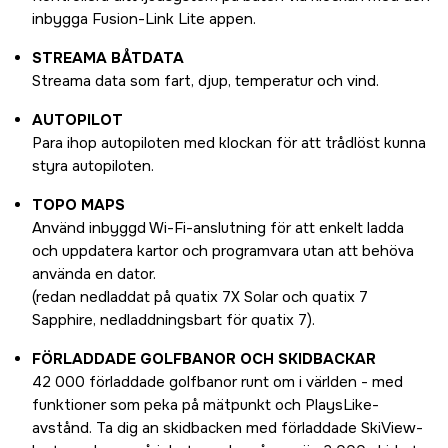
inbygga Fusion-Link Lite appen.
STREAMA BÅTDATA
Streama data som fart, djup, temperatur och vind.
AUTOPILOT
Para ihop autopiloten med klockan för att trådlöst kunna
styra autopiloten.
TOPO MAPS
Använd inbyggd Wi-Fi-anslutning för att enkelt ladda
och uppdatera kartor och programvara utan att behöva
använda en dator.
(redan nedladdat på quatix 7X Solar och quatix 7
Sapphire, nedladdningsbart för quatix 7).
FÖRLADDADE GOLFBANOR OCH SKIDBACKAR
42 000 förladdade golfbanor runt om i världen - med
funktioner som peka på mätpunkt och PlaysLike-
avstånd. Ta dig an skidbacken med förladdade SkiView-