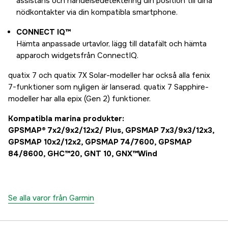
assistans och händelsedetektering din position till dina
nödkontakter via din kompatibla smartphone.
CONNECT IQ™
Hämta anpassade urtavlor, lägg till datafält och hämta
apparoch widgetsfrån ConnectIQ.
quatix 7 och quatix 7X Solar-modeller har också alla fenix
7-funktioner som nyligen är lanserad. quatix 7 Sapphire-
modeller har alla epix (Gen 2) funktioner.
Kompatibla marina produkter:
GPSMAP® 7x2/9x2/12x2/ Plus, GPSMAP 7x3/9x3/12x3,
GPSMAP 10x2/12x2, GPSMAP 74/7600, GPSMAP
84/8600, GHC™20, GNT 10, GNX™Wind
Se alla varor från Garmin