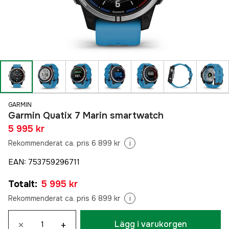
GARMIN
Garmin Quatix 7 Marin smartwatch
5 995 kr
Rekommenderat ca. pris 6 899 kr
i
EAN
:
753759296711
Totalt
:
5 995 kr
Rekommenderat ca. pris 6 899 kr
i
×
+
Lägg i varukorgen