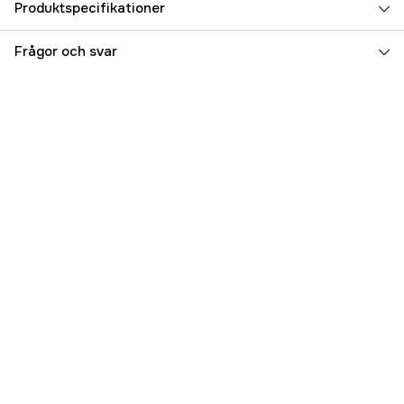
Produktspecifikationer
Referensnummer
5000074861
Frågor och svar
Tillverkarens artikelnummer
010-02540-61
EAN
753759296711