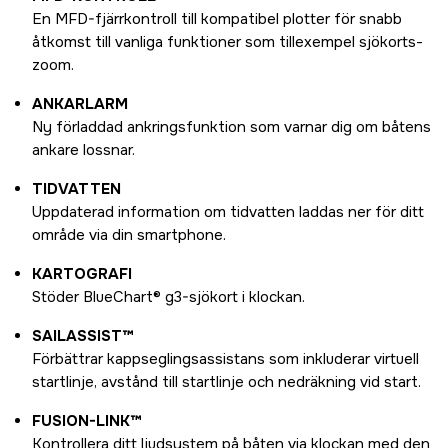
En MFD-fjärrkontroll till kompatibel plotter för snabb
åtkomst till vanliga funktioner som tillexempel sjökorts-
zoom.
ANKARLARM
Ny förladdad ankringsfunktion som varnar dig om båtens
ankare lossnar.
TIDVATTEN
Uppdaterad information om tidvatten laddas ner för ditt
område via din smartphone.
KARTOGRAFI
Stöder BlueChart® g3-sjökort i klockan.
SAILASSIST™
Förbättrar kappseglingsassistans som inkluderar virtuell
startlinje, avstånd till startlinje och nedräkning vid start.
FUSION-LINK™
Kontrollera ditt ljudsystem på båten via klockan med den