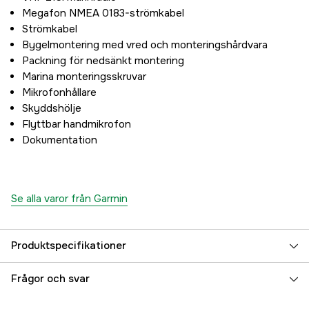
Megafon NMEA 0183-strömkabel
Strömkabel
Bygelmontering med vred och monteringshårdvara
Packning för nedsänkt montering
Marina monteringsskruvar
Mikrofonhållare
Skyddshölje
Flyttbar handmikrofon
Dokumentation
Se alla varor från Garmin
Produktspecifikationer
Referensnummer
5000066645
Frågor och svar
Tillverkarens artikelnummer
010-02097-01