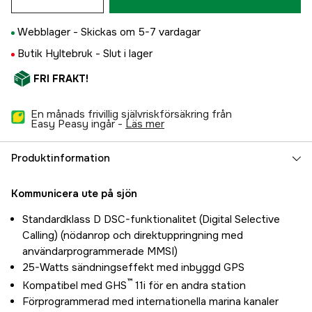
Webblager -
Skickas om 5-7 vardagar
Butik Hyltebruk -
Slut i lager
FRI FRAKT!
En månads frivillig självriskförsäkring från
Easy Peasy ingår -
läs mer
Produktinformation
Kommunicera ute på sjön
Standardklass D DSC-funktionalitet (Digital Selective
Calling) (nödanrop och direktuppringning med
användarprogrammerade MMSI)
25-Watts sändningseffekt med inbyggd GPS
™
Kompatibel med GHS
11i för en andra station
Förprogrammerad med internationella marina kanaler