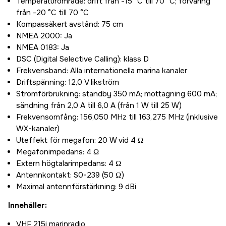
Temperaturområde: drift från -15 °C till 70 °C; förvaring
från -20 °C till 70 °C
Kompassäkert avstånd: 75 cm
NMEA 2000: Ja
NMEA 0183: Ja
DSC (Digital Selective Calling): klass D
Frekvensband: Alla internationella marina kanaler
Driftspänning: 12,0 V likström
Strömförbrukning: standby 350 mA; mottagning 600 mA;
sändning från 2,0 A till 6,0 A (från 1 W till 25 W)
Frekvensomfång: 156,050 MHz till 163,275 MHz (inklusive
WX-kanaler)
Uteffekt för megafon: 20 W vid 4 Ω
Megafonimpedans: 4 Ω
Extern högtalarimpedans: 4 Ω
Antennkontakt: S0-239 (50 Ω)
Maximal antennförstärkning: 9 dBi
Innehåller:
VHF 215i marinradio