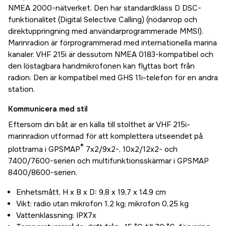
NMEA 2000-nätverket. Den har standardklass D DSC-
funktionalitet (Digital Selective Calling) (nödanrop och
direktuppringning med användarprogrammerade MMSI).
Marinradion är förprogrammerad med internationella marina
kanaler. VHF 215i är dessutom NMEA 0183-kompatibel och
den löstagbara handmikrofonen kan flyttas bort från
radion. Den är kompatibel med GHS 11i-telefon för en andra
station.
Kommunicera med stil
Eftersom din båt är en källa till stolthet är VHF 215i-
marinradion utformad för att komplettera utseendet på
®
plottrarna i GPSMAP
7x2/9x2-, 10x2/12x2- och
7400/7600-serien och multifunktionsskärmar i GPSMAP
8400/8600-serien.
Enhetsmått, H x B x D: 9,8 x 19,7 x 14,9 cm
Vikt: radio utan mikrofon 1,2 kg; mikrofon 0,25 kg
Vattenklassning: IPX7x