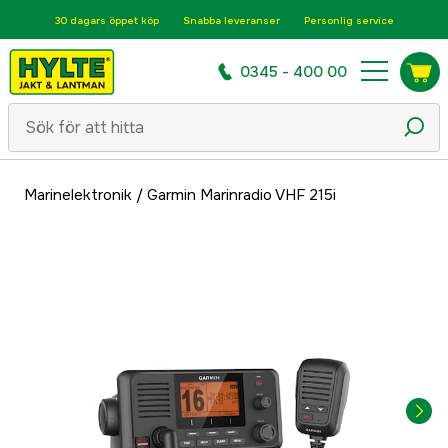
30 dagars öppet köp
Snabba leveranser
Personlig service
0345 - 400 00
Marinelektronik
/
Garmin Marinradio VHF 215i