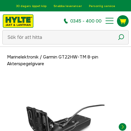
30 dagars öppet köp
Snabba leveranser
Personlig service
0345 - 400 00
Marinelektronik
/
Garmin GT22HW-TM 8-pin
Akterspegelgivare