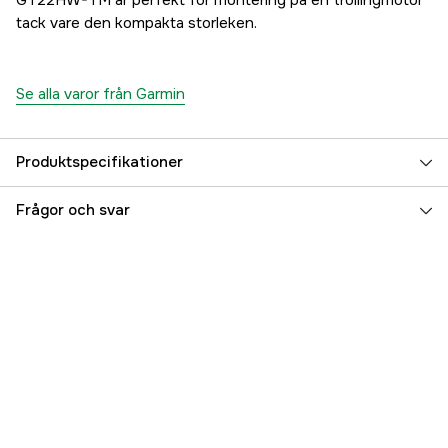
GT22HW-TM är perfekt för montering på en trollingmotor
tack vare den kompakta storleken.
Se alla varor från Garmin
Produktspecifikationer
Referensnummer
5000018718
Frågor och svar
Tillverkarens artikelnummer
010-12403-00
EAN
753759148584