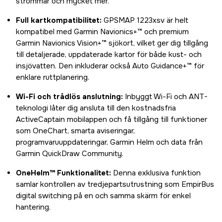
strömmar och mycket mer.
Full kartkompatibilitet:
GPSMAP 1223xsv är helt
kompatibel med Garmin Navionics+™ och premium
Garmin Navionics Vision+™ sjökort, vilket ger dig tillgång
till detaljerade, uppdaterade kartor för både kust- och
insjövatten. Den inkluderar också Auto Guidance+™ för
enklare ruttplanering.
Wi-Fi och trådlös anslutning:
Inbyggt Wi-Fi och ANT-
teknologi låter dig ansluta till den kostnadsfria
ActiveCaptain mobilappen och få tillgång till funktioner
som OneChart, smarta aviseringar,
programvaruuppdateringar, Garmin Helm och data från
Garmin QuickDraw Community.
OneHelm™ Funktionalitet:
Denna exklusiva funktion
samlar kontrollen av tredjepartsutrustning som EmpirBus
digital switching på en och samma skärm för enkel
hantering.