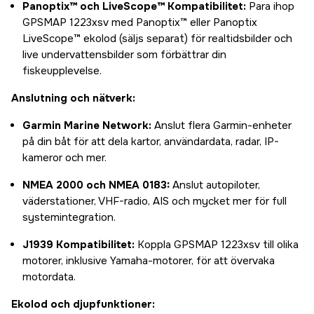
Panoptix™ och LiveScope™ Kompatibilitet:
Para ihop
GPSMAP 1223xsv med Panoptix™ eller Panoptix
LiveScope™ ekolod (säljs separat) för realtidsbilder och
live undervattensbilder som förbättrar din
fiskeupplevelse.
Anslutning och nätverk:
Garmin Marine Network:
Anslut flera Garmin-enheter
på din båt för att dela kartor, användardata, radar, IP-
kameror och mer.
NMEA 2000 och NMEA 0183:
Anslut autopiloter,
väderstationer, VHF-radio, AIS och mycket mer för full
systemintegration.
J1939 Kompatibilitet:
Koppla GPSMAP 1223xsv till olika
motorer, inklusive Yamaha-motorer, för att övervaka
motordata.
Ekolod och djupfunktioner: