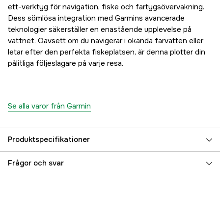
ett-verktyg för navigation, fiske och fartygsövervakning.
Dess sömlösa integration med Garmins avancerade
teknologier säkerställer en enastående upplevelse på
vattnet. Oavsett om du navigerar i okända farvatten eller
letar efter den perfekta fiskeplatsen, är denna plotter din
pålitliga följeslagare på varje resa.
Se alla varor från Garmin
Produktspecifikationer
Referensnummer
5000018740
Frågor och svar
Tillverkarens artikelnummer
010-02367-02
EAN
753759250638