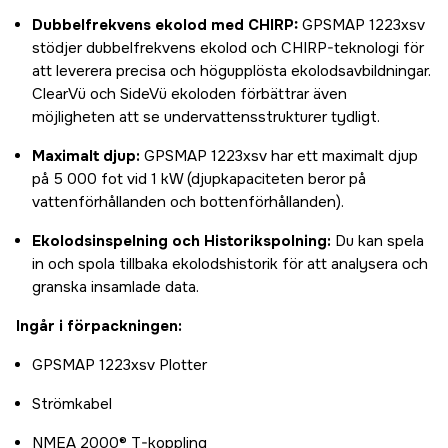
Dubbelfrekvens ekolod med CHIRP:
GPSMAP 1223xsv
stödjer dubbelfrekvens ekolod och CHIRP-teknologi för
att leverera precisa och högupplösta ekolodsavbildningar.
ClearVü och SideVü ekoloden förbättrar även
möjligheten att se undervattensstrukturer tydligt.
Maximalt djup:
GPSMAP 1223xsv har ett maximalt djup
på 5 000 fot vid 1 kW (djupkapaciteten beror på
vattenförhållanden och bottenförhållanden).
Ekolodsinspelning och Historikspolning:
Du kan spela
in och spola tillbaka ekolodshistorik för att analysera och
granska insamlade data.
Ingår i förpackningen:
GPSMAP 1223xsv Plotter
Strömkabel
NMEA 2000® T-koppling