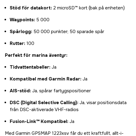
Stöd för datakort:
2 microSD™ kort (bak på enheten)
Waypoints:
5 000
Spårlogg:
50 000 punkter; 50 sparade spår
Rutter:
100
Perfekt för marina äventyr:
Tidvattentabeller:
Ja
Kompatibel med Garmin Radar:
Ja
AIS-stöd:
Ja, spårar fartygspositioner
DSC (Digital Selective Calling):
Ja, visar positionsdata
från DSC-aktiverade VHF-radios
Fusion-Link™ Kompatibel:
Ja
Med Garmin GPSMAP 1223xsv får du ett kraftfullt, allt-i-