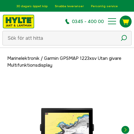
30 dagars öppet köp
Snabba leveranser
Personlig service
0345 - 400 00
Marinelektronik
/
Garmin GPSMAP 1223xsv Utan givare
Multifunktionsdisplay