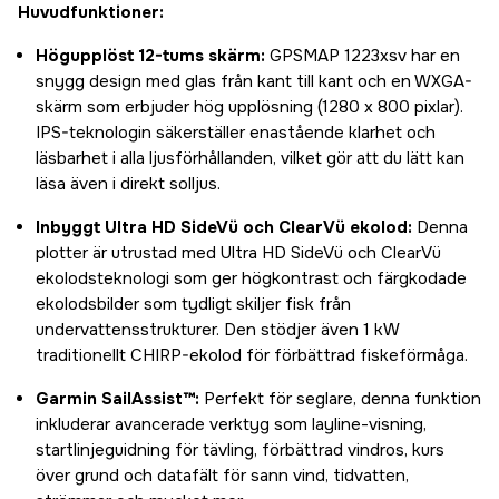
Huvudfunktioner:
Högupplöst 12-tums skärm:
GPSMAP 1223xsv har en
snygg design med glas från kant till kant och en WXGA-
skärm som erbjuder hög upplösning (1280 x 800 pixlar).
IPS-teknologin säkerställer enastående klarhet och
läsbarhet i alla ljusförhållanden, vilket gör att du lätt kan
läsa även i direkt solljus.
Inbyggt Ultra HD SideVü och ClearVü ekolod:
Denna
plotter är utrustad med Ultra HD SideVü och ClearVü
ekolodsteknologi som ger högkontrast och färgkodade
ekolodsbilder som tydligt skiljer fisk från
undervattensstrukturer. Den stödjer även 1 kW
traditionellt CHIRP-ekolod för förbättrad fiskeförmåga.
Garmin SailAssist™:
Perfekt för seglare, denna funktion
inkluderar avancerade verktyg som layline-visning,
startlinjeguidning för tävling, förbättrad vindros, kurs
över grund och datafält för sann vind, tidvatten,