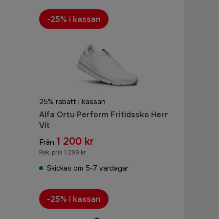
-25% i kassan
25% rabatt i kassan
Alfa Ortu Perform Fritidssko Herr
Vit
1 200 kr
Från
Rek. pris 1 299 kr
Skickas om 5-7 vardagar
-25% i kassan