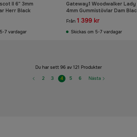
 6" 3mm
Gateway1 Woodwalker Lady 
r Herr Black
4mm Gummistövlar Dam Blac
r
1 399 kr
Från
5-7 vardagar
Skickas om 5-7 vardagar
Du har sett 96 av 121 Produkter
2
3
4
5
6
Nästa