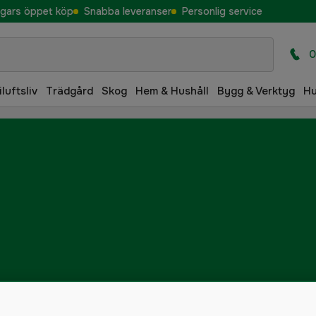
gars öppet köp
Snabba leveranser
Personlig service
0
iluftsliv
Trädgård
Skog
Hem & Hushåll
Bygg & Verktyg
H