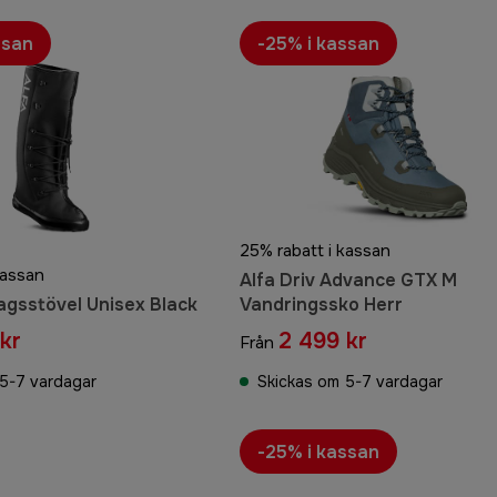
ssan
-25% i kassan
25% rabatt i kassan
kassan
Alfa Driv Advance GTX M
agsstövel Unisex Black
Vandringssko Herr
kr
2 499 kr
Från
5-7 vardagar
Skickas om 5-7 vardagar
-25% i kassan