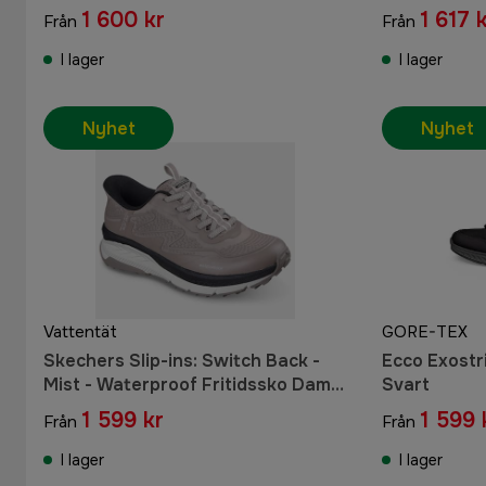
1 600 kr
1 617 
Från
Från
I lager
I lager
Nyhet
Nyhet
Vattentät
GORE-TEX
Skechers Slip-ins: Switch Back -
Ecco Exostr
Mist - Waterproof Fritidssko Dam
Svart
Natural
1 599 kr
1 599 
Från
Från
I lager
I lager