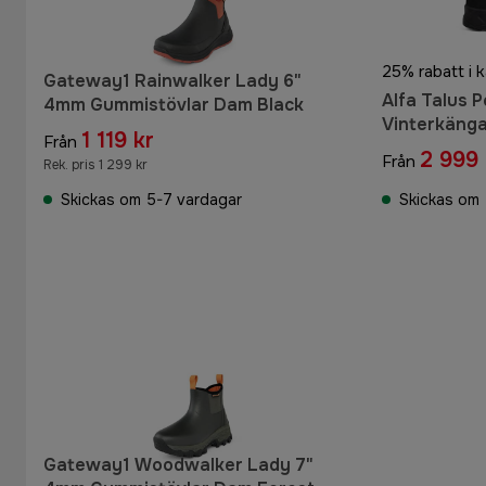
25% rabatt i 
Gateway1 Rainwalker Lady 6"
Alfa Talus 
4mm Gummistövlar Dam Black
Vinterkänga
1 119 kr
Från
2 999 
Från
Rek. pris 1 299 kr
Skickas om 5-7 vardagar
Skickas om 
Gateway1 Woodwalker Lady 7"