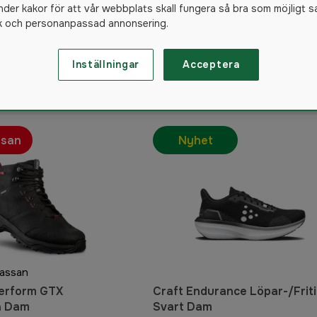
nder kakor för att vår webbplats skall fungera så bra som möjligt s
mpor
Sulor
Skovård
ik och personanpassad annonsering.
Inställningar
Acceptera
121
produkter
ssan
Nyhet
kassan
Perform GTX
Craft Endurance Löpar-/Frit
a Dam
Svart Dam