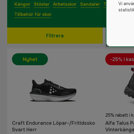
Vi anvä
Kängor
Stövlar
Arbetsskor
Sandaler
Tofflor
Stru
statist
Tillbehör för skor
Filtrera
Nyhet
-25% i ka
25% rabatt i 
Craft Endurance Löpar-/Fritidssko
Alfa Talus 
Svart Herr
Vinterkäng