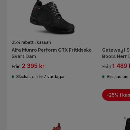
25% rabatt i kassan
Alfa Munro Perform GTX Fritidssko
Gateway1 SD
Svart Dam
Boots Herr
2 395 kr
1 489 
Från
Från
Skickas om 5-7 vardagar
Skickas om 
-25% i ka