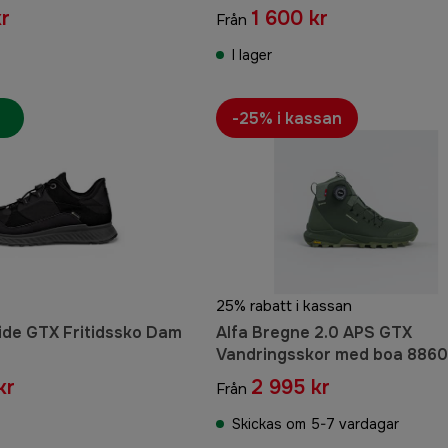
kr
1 600 kr
Från
I lager
-25% i kassan
25% rabatt i kassan
ide GTX Fritidssko Dam
Alfa Bregne 2.0 APS GTX
Vandringsskor med boa 886
kr
2 995 kr
Från
Skickas om 5-7 vardagar