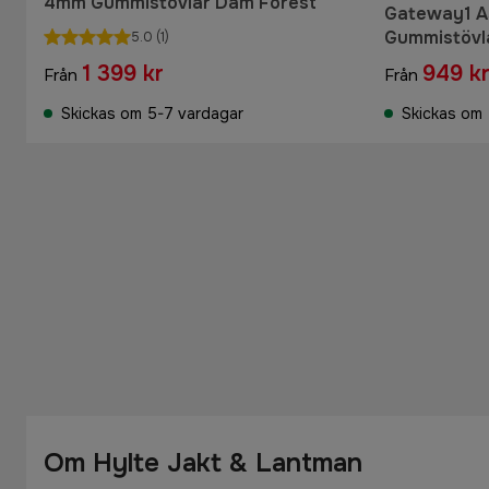
4mm Gummistövlar Dam Forest
Gateway1 Ascot II
Gummistövla
5.0
(1)
1 399 kr
949 k
Från
Från
Skickas om 5-7 vardagar
Skickas om 
Om Hylte Jakt & Lantman