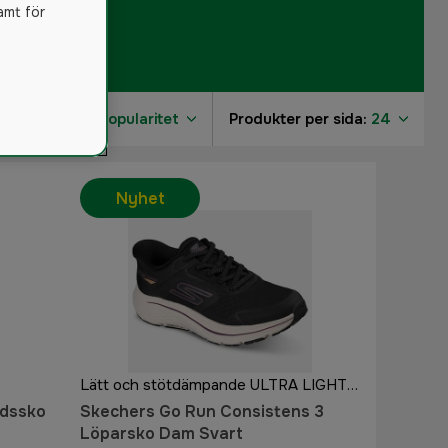
amt för
Sortera på:
Popularitet
Produkter per sida:
24
Nyhet
4
4
3
3
1
1
Lätt och stötdämpande ULTRA LIGHT-mellansula
idssko
Skechers Go Run Consistens 3
Löparsko Dam Svart