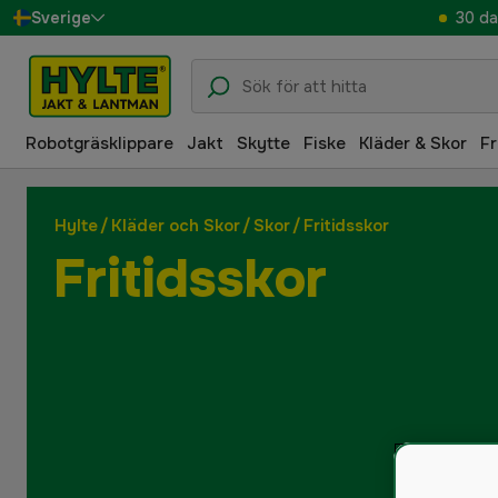
30 da
Sverige
Danmark
Suomi
Robotgräsklippare
Jakt
Skytte
Fiske
Kläder & Skor
Fr
Norge
Deutschland
Hylte
/
Kläder och Skor
/
Skor
/
Fritidsskor
Fritidsskor