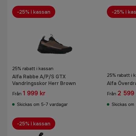
-25% i kassan
-25% i ka
25% rabatt i kassan
25% rabatt i 
Alfa Rabbe A/P/S GTX
Vandringsskor Herr Brown
Alfa Överdr
1 999 kr
2 599 
Från
Från
Skickas om 5-7 vardagar
Skickas om 
-25% i kassan