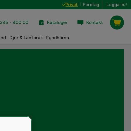
Privat
Företag
Logga in
345 - 400 00
Kataloger
Kontakt
und
Djur & Lantbruk
Fyndhörna