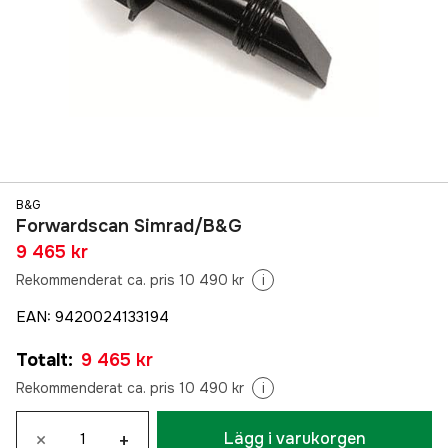
B&G
Forwardscan Simrad/B&G
9 465 kr
Rekommenderat ca. pris 10 490 kr
i
EAN
:
9420024133194
Totalt
:
9 465 kr
Rekommenderat ca. pris 10 490 kr
i
×
+
Lägg i varukorgen