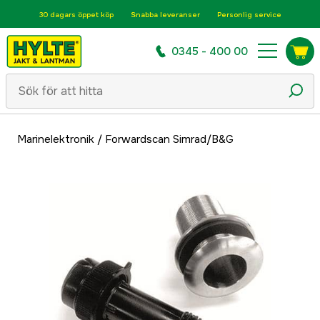
30 dagars öppet köp
Snabba leveranser
Personlig service
0345 - 400 00
Marinelektronik
/
Forwardscan Simrad/B&G