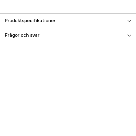
Produktspecifikationer
Referensnummer
5000018441
Frågor och svar
Tillverkarens artikelnummer
000-11674-001
EAN
9420024133194