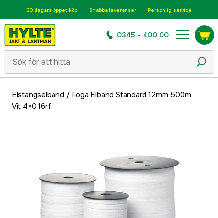
30 dagars öppet köp
Snabba leveranser
Personlig service
0345 - 400 00
Elstängselband
/
Foga Elband Standard 12mm 500m
Vit 4×0,16rf