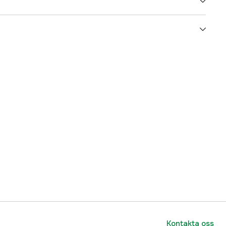
Häst, Får, Nöt
3000046165
ummer
89508178
7393609081789
Kontakta oss