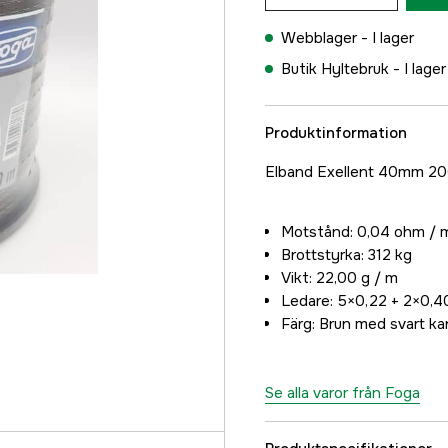
Webblager -
I lager
Butik Hyltebruk -
I lager
Produktinformation
Elband Exellent 40mm 2
Motstånd: 0,04 ohm / 
Brottstyrka: 312 kg
Vikt: 22,00 g / m
Ledare: 5×0,22 + 2×0,40
Färg: Brun med svart ka
Se alla varor från Foga