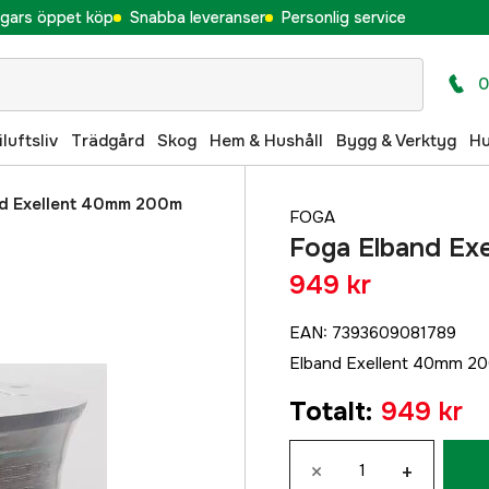
gars öppet köp
Snabba leveranser
Personlig service
0
iluftsliv
Trädgård
Skog
Hem & Hushåll
Bygg & Verktyg
H
nd Exellent 40mm 200m
FOGA
Foga Elband Ex
949 kr
EAN
:
7393609081789
Elband Exellent 40mm 2
Totalt
:
949 kr
×
+