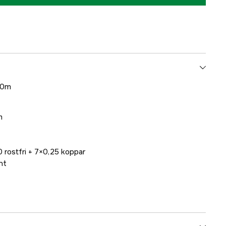
00m
m
 rostfri + 7×0,25 koppar
nt