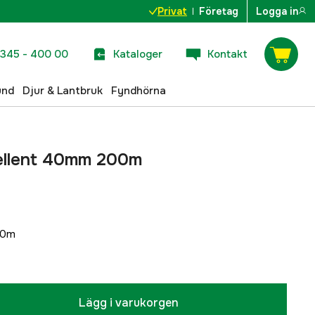
Privat
Företag
Logga in
345 - 400 00
Kataloger
Kontakt
und
Djur & Lantbruk
Fyndhörna
ellent 40mm 200m
00m
Lägg i varukorgen