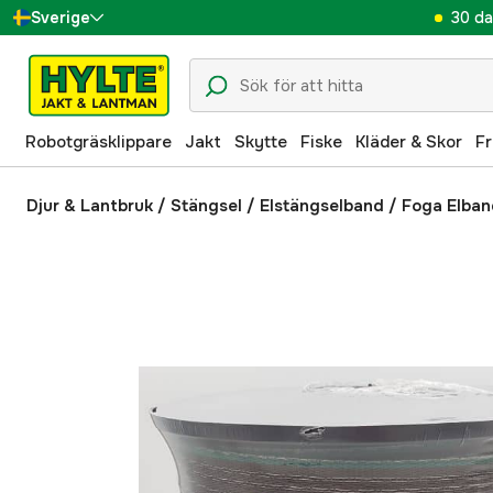
30 da
Sverige
Danmark
Suomi
Robotgräsklippare
Jakt
Skytte
Fiske
Kläder & Skor
Fr
Norge
Deutschland
Djur & Lantbruk
/
Stängsel
/
Elstängselband
/
Foga Elba