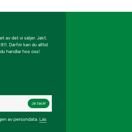
 av det vi säljer. Jakt,
911. Därför kan du alltid
r du handlar hos oss!
Ja tack!
ngen av persondata.
Läs