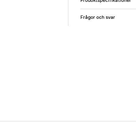
Produktspecifikationer
Djurtyp
Frågor och svar
Referensnummer
Tillverkarens artikeln
EAN