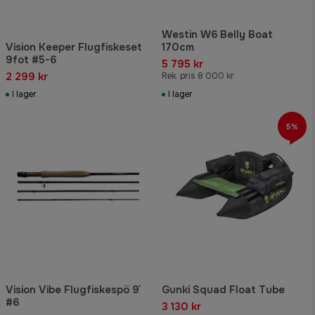
Westin W6 Belly Boat
Vision Keeper Flugfiskeset
170cm
9fot #5-6
5 795 kr
2 299 kr
Rek. pris 8 000 kr
I lager
I lager
5%
Vision Vibe Flugfiskespö 9´
Gunki Squad Float Tube
#6
3 130 kr