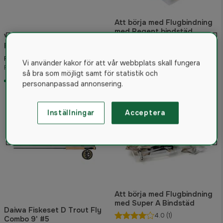
Att börja med Flugbindning
med Regent bindstäd
Vision Rivermaniac Medium
4.3
(3)
Flugfiskespö enhand
3 821 kr
995 kr
Från
Vi använder kakor för att vår webbplats skall fungera
Rek. pris 5 299 kr
Rek. pris 1 195 kr
så bra som möjligt samt för statistik och
I lager
I lager
personanpassad annonsering.
Inställningar
Acceptera
Att börja med Flugbindning
med Super A Bindstäd
Daiwa Fiskeset D Trout Fly
4.0
(1)
Combo 9' #5