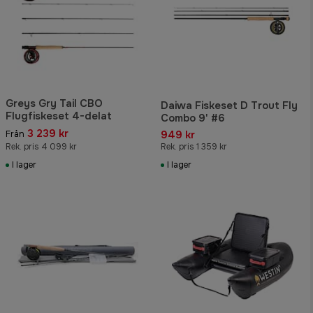
Greys Gry Tail CBO
Daiwa Fiskeset D Trout Fly
Flugfiskeset 4-delat
Combo 9' #6
3 239 kr
949 kr
Från
Rek. pris 4 099 kr
Rek. pris 1 359 kr
I lager
I lager