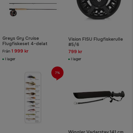
Greys Gry Cruise
Vision FISU Flugfiskerulle
Flugfiskeset 4-delat
#5/6
1 999 kr
799 kr
Från
I lager
I lager
7%
Wiggler Vadarstav 141 cm