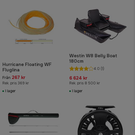
Westin W8 Belly Boat
180cm
Hurricane Floating WF
4.0
(1)
Fluglina
267 kr
6 624 kr
Från
Rek. pris 369 kr
Rek. pris 8 500 kr
I lager
I lager