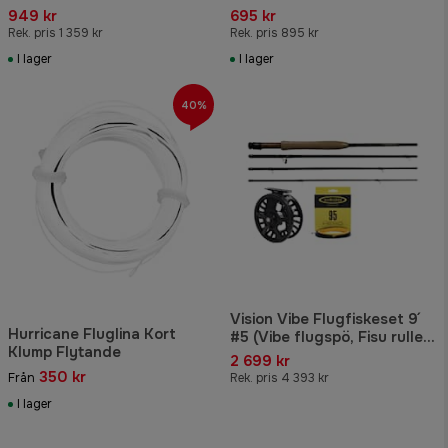
949 kr
695 kr
Rek. pris 1 359 kr
Rek. pris 895 kr
I lager
I lager
40%
Vision Vibe Flugfiskeset 9´
Hurricane Fluglina Kort
#5 (Vibe flugspö, Fisu rulle,
Klump Flytande
Hero fluglina)
2 699 kr
350 kr
Från
Rek. pris 4 393 kr
I lager