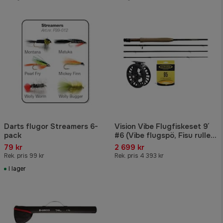
Darts flugor Streamers 6-
Vision Vibe Flugfiskeset 9´
pack
#6 (Vibe flugspö, Fisu rulle,
Hero fluglina)
79 kr
2 699 kr
Rek. pris 99 kr
Rek. pris 4 393 kr
I lager