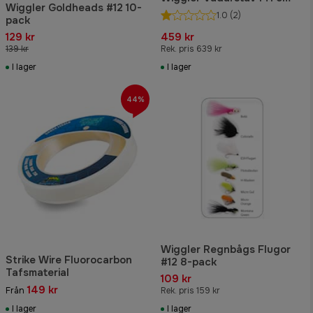
Wiggler Goldheads #12 10-
1.0
(2)
pack
129 kr
459 kr
139 kr
Rek. pris 639 kr
I lager
I lager
44%
Wiggler Regnbågs Flugor
Strike Wire Fluorocarbon
#12 8-pack
Tafsmaterial
109 kr
149 kr
Från
Rek. pris 159 kr
I lager
I lager