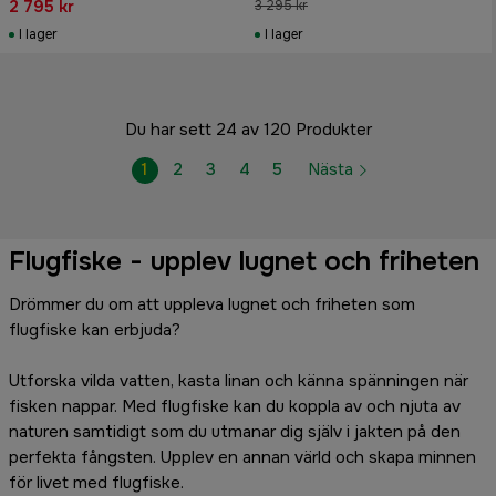
2 795 kr
3 295 kr
I lager
I lager
Du har sett 24 av 120 Produkter
1
2
3
4
5
Nästa
Flugfiske - upplev lugnet och friheten
Drömmer du om att uppleva lugnet och friheten som
flugfiske kan erbjuda?
Utforska vilda vatten, kasta linan och känna spänningen när
fisken nappar. Med flugfiske kan du koppla av och njuta av
naturen samtidigt som du utmanar dig själv i jakten på den
perfekta fångsten. Upplev en annan värld och skapa minnen
för livet med flugfiske.