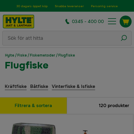
30 dagars öppet köp
Snabba leveranser
Personlig service
0345 - 400 00
Hylte
/
Fiske
/
Fiskemetoder
/
Flugfiske
Flugfiske
Kräftfiske
Båtfiske
Vinterfiske & Isfiske
Filtrera & sortera
120
produkter