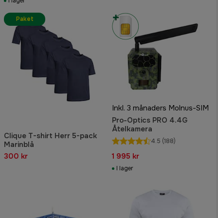
I lager
Paket
Inkl. 3 månaders Molnus-SIM
Pro-Optics PRO 4.4G
Åtelkamera
Clique T-shirt Herr 5-pack
4.5
(188)
Marinblå
300 kr
1 995 kr
I lager