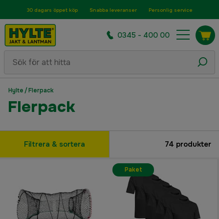
30 dagars öppet köp
Snabba leveranser
Personlig service
0345 - 400 00
Hylte
/
Flerpack
Flerpack
Filtrera & sortera
74
produkter
Paket