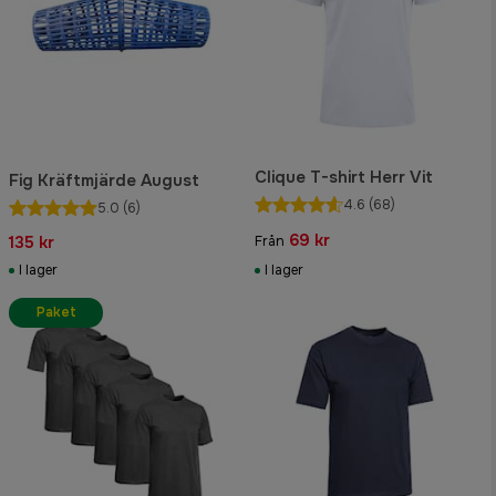
Clique T-shirt Herr Vit
Fig Kräftmjärde August
4.6
(68)
5.0
(6)
69 kr
135 kr
Från
I lager
I lager
Paket