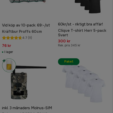
60kr/st - riktigt bra affär!
Vid köp av 10-pack: 69:-/st
Clique T-shirt Herr 5-pack
Kräftbur Proffs 60cm
Svart
4.7
(11)
300 kr
76 kr
Rek. pris 345 kr
I lager
Paket
inkl. 3 månaders Molnus-SIM