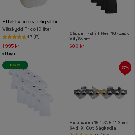
Effektiv och naturlig viltbehandling
Viltskydd Trico 10 liter
Clique T-shirt Herr 10-pack
4.7
(17)
Vit/Svart
1 995 kr
600 kr
I lager
Paket
37%
Husqvarna 15'' .325'' 1.3mm
64dl X-Cut Sågkedja