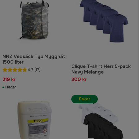
NNZ Vedsäck Typ Myggnät
1500 liter
Clique T-shirt Herr 5-pack
4.7
(17)
Navy Melange
219 kr
300 kr
I lager
Paket