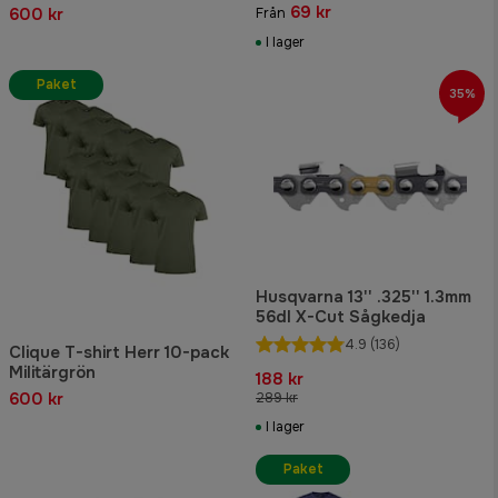
69 kr
600 kr
Från
I lager
Paket
35%
Husqvarna 13'' .325'' 1.3mm
56dl X-Cut Sågkedja
4.9
(136)
Clique T-shirt Herr 10-pack
Militärgrön
188 kr
600 kr
289 kr
I lager
Paket