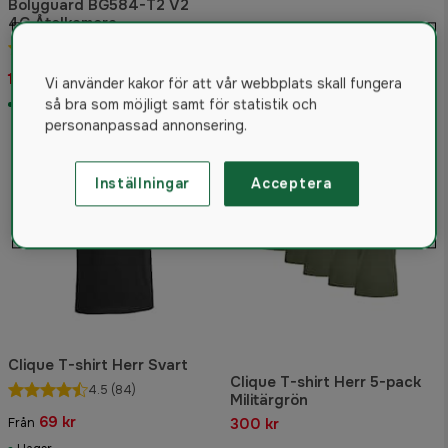
Bolyguard BG584-T2 V2
4G Åtelkamera
Clique T-shirt Herr 5-pack
4.6
(195)
Vit
1 995 kr
300 kr
Vi använder kakor för att vår webbplats skall fungera
så bra som möjligt samt för statistik och
I lager
personanpassad annonsering.
Paket
Inställningar
Acceptera
Clique T-shirt Herr Svart
Clique T-shirt Herr 5-pack
4.5
(84)
Militärgrön
69 kr
300 kr
Från