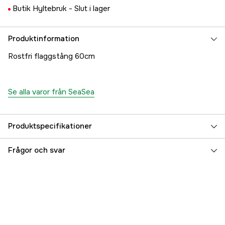
Butik Hyltebruk -
Slut i lager
Produktinformation
Rostfri flaggstång 60cm
Se alla varor från SeaSea
Produktspecifikationer
Referensnummer
5000018344
Frågor och svar
Tillverkarens artikelnummer
17.7455
EAN
7393401074552