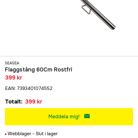
SEASEA
Flaggstång 60Cm Rostfri
399 kr
EAN
:
7393401074552
Totalt
:
399 kr
Meddela mig!
Webblager -
Slut i lager