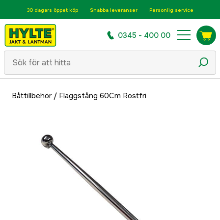
30 dagars öppet köp
Snabba leveranser
Personlig service
0345 - 400 00
Båttillbehör
/
Flaggstång 60Cm Rostfri