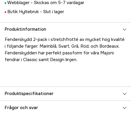
Webblager -
Skickas om 5-7 vardagar
Butik Hyltebruk -
Slut i lager
Produktinformation
Fenderskydd 2-pack i stretchfrotté av mycket hög kvalité
i följande färger: Marinblå, Svart, Grå, Röd, och Bordeaux.
Fenderskydden har perfekt passform för våra Majoni
fendrar i Classic samt Design linjen.
Produktspecifikationer
Referensnummer
5000018267
Frågor och svar
Tillverkarens artikelnummer
17.1718