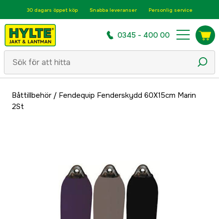
30 dagars öppet köp
Snabba leveranser
Personlig service
0345 - 400 00
Båttillbehör
/
Fendequip Fenderskydd 60X15cm Marin
2St