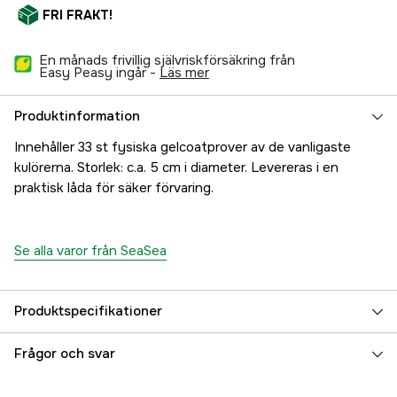
FRI FRAKT!
En månads frivillig självriskförsäkring från
Easy Peasy ingår -
läs mer
Produktinformation
Innehåller 33 st fysiska gelcoatprover av de vanligaste
kulörerna. Storlek: c.a. 5 cm i diameter. Levereras i en
praktisk låda för säker förvaring.
Se alla varor från SeaSea
Produktspecifikationer
Referensnummer
5000072222
Frågor och svar
Tillverkarens artikelnummer
17.10976