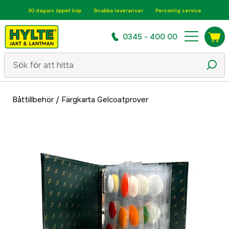
30 dagars öppet köp
Snabba leveranser
Personlig service
0345 - 400 00
Båttillbehör
/
Färgkarta Gelcoatprover