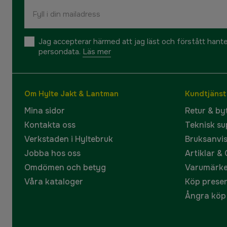
Jag accepterar härmed att jag läst och förstått hant
persondata.
Läs mer
Om Hylte Jakt & Lantman
Kundtjänst
Mina sidor
Retur & by
Kontakta oss
Teknisk su
Verkstaden i Hyltebruk
Bruksanvi
Jobba hos oss
Artiklar &
Omdömen och betyg
Varumärk
Våra kataloger
Köp prese
Ångra köp