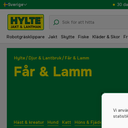
30 da
Sverige
Danmark
Suomi
Robotgräsklippare
Jakt
Skytte
Fiske
Kläder & Skor
Fr
Norge
Deutschland
Hylte
/
Djur & Lantbruk
/
Får & Lamm
Får & Lamm
Vi anvä
statist
Häst & kreatur
Hund
Katt
Höns & Fjäderfä
Djurmat