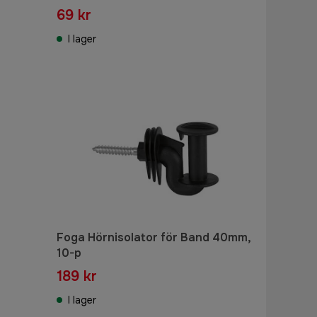
69 kr
I lager
Foga Hörnisolator för Band 40mm,
10-p
189 kr
I lager