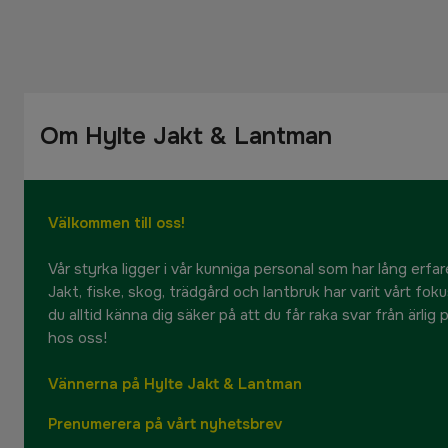
Om Hylte Jakt & Lantman
Välkommen till oss!
Vår styrka ligger i vår kunniga personal som har lång erfare
Jakt, fiske, skog, trädgård och lantbruk har varit vårt fok
du alltid känna dig säker på att du får raka svar från ärlig
hos oss!
Vännerna på Hylte Jakt & Lantman
Prenumerera på vårt nyhetsbrev