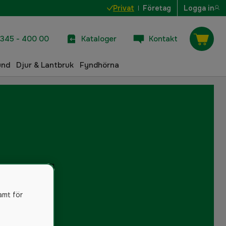
Privat
Företag
Logga in
345 - 400 00
Kataloger
Kontakt
und
Djur & Lantbruk
Fyndhörna
amt för