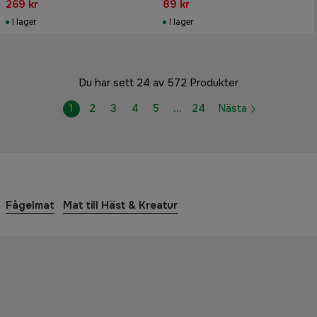
269 kr
89 kr
I lager
I lager
Du har sett 24 av 572 Produkter
1
2
3
4
5
…
24
Nästa
Fågelmat
Mat till Häst & Kreatur