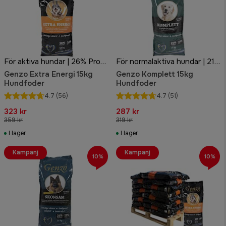
För aktiva hundar | 26% Protein | 16% Fett
För normalaktiva hundar | 21% Protein | 10% Fett
Genzo Extra Energi 15kg
Genzo Komplett 15kg
Hundfoder
Hundfoder
4.7
(56)
4.7
(51)
323 kr
287 kr
359 kr
319 kr
I lager
I lager
Kampanj
Kampanj
10%
10%