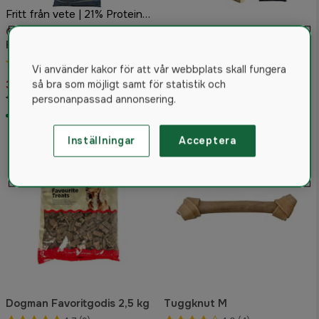
Fritt från vete | 21% Protein | 11% Fett
Genzo Skonsam 15kg
Hundfoder
Genzo Extra Energi 15kg
4.8
(26)
Hundfoder Hel Pall 24
Vi använder kakor för att vår webbplats skall fungera
säckar
377 kr
7 322 kr
så bra som möjligt samt för statistik och
419 kr
8 136 kr
personanpassad annonsering.
I lager
Inställningar
Acceptera
Dogman Favoritgodis 2,5 kg
Tuggknut M