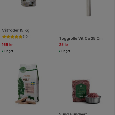
Viltfoder 15 Kg
5.0
(1)
Tuggrulle Vit Ca 25 Cm
169 kr
25 kr
I lager
I lager
Sund Hundmat