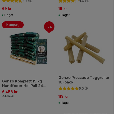
4.7
(9)
4.0
(4)
69 kr
19 kr
I lager
I lager
Kampanj
10%
Genzo Pressade Tuggrullar
Genzo Komplett 15 kg
10-pack
Hundfoder Hel Pall 24
5.0
(1)
säckar
6 458 kr
119 kr
7 176 kr
I lager