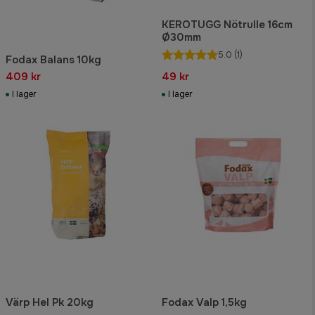
KEROTUGG Nötrulle 16cm
Ø30mm
5.0
(1)
Fodax Balans 10kg
409 kr
49 kr
I lager
I lager
Värp Hel Pk 20kg
Fodax Valp 1,5kg