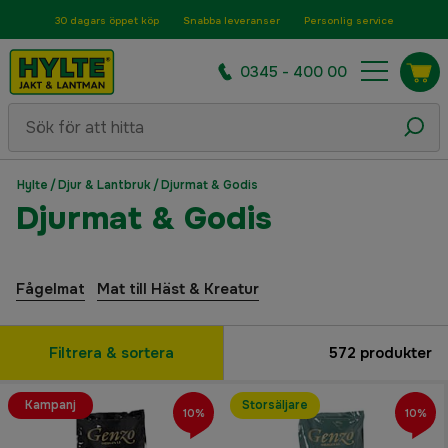
30 dagars öppet köp
Snabba leveranser
Personlig service
0345 - 400 00
Hylte
/
Djur & Lantbruk
/
Djurmat & Godis
Djurmat & Godis
Fågelmat
Mat till Häst & Kreatur
Filtrera & sortera
572
produkter
Kampanj
Storsäljare
10%
10%