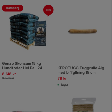
Kampanj
10%
Genzo Skonsam 15 kg
Hundfoder Hel Pall 24
KEROTUGG Tuggrulle Älg
säckar
med biffyllning 15 cm
8 618 kr
79 kr
9 576 kr
I lager