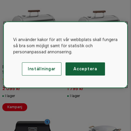
Vi använder kakor för att vår webbplats skall fungera
så bra som möjligt samt för statistik och
personanpassad annonsering.
Muurikka Elektrisk Rökugn
Inställningar
Acceptera
1200W Pro
Muurikka Elektrisk Rökugn
4.0
(2)
1100W Pro
2 095 kr
1 795 kr
I lager
I lager
Kampanj