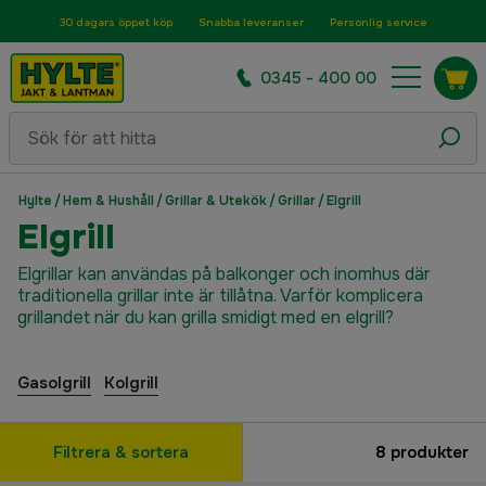
30 dagars öppet köp
Snabba leveranser
Personlig service
0345 - 400 00
Hylte
/
Hem & Hushåll
/
Grillar & Utekök
/
Grillar
/
Elgrill
Elgrill
Elgrillar kan användas på balkonger och inomhus där
traditionella grillar inte är tillåtna. Varför komplicera
grillandet när du kan grilla smidigt med en elgrill?
Gasolgrill
Kolgrill
Filtrera & sortera
8
produkter