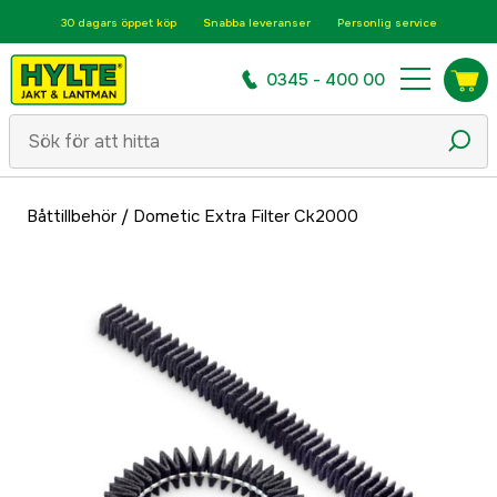
30 dagars öppet köp
Snabba leveranser
Personlig service
0345 - 400 00
Båttillbehör
/
Dometic Extra Filter Ck2000