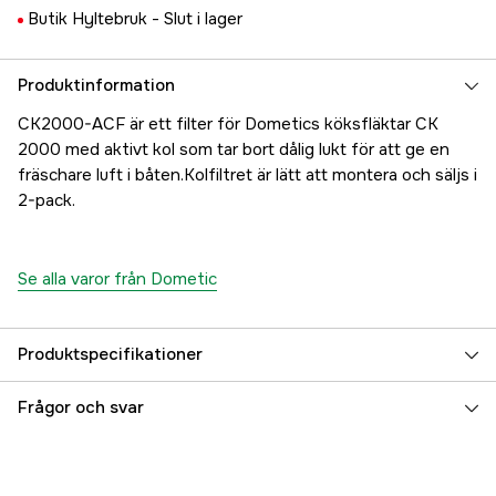
Butik Hyltebruk -
Slut i lager
Produktinformation
CK2000-ACF är ett filter för Dometics köksfläktar CK
2000 med aktivt kol som tar bort dålig lukt för att ge en
fräschare luft i båten.Kolfiltret är lätt att montera och säljs i
2-pack.
Se alla varor från Dometic
Produktspecifikationer
Referensnummer
5000017756
Frågor och svar
Tillverkarens artikelnummer
9107300007