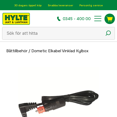
30 dagars öppet köp
Snabba leveranser
Personlig service
0345 - 400 00
Båttillbehör
/
Dometic Elkabel Vinklad Kylbox