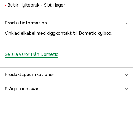
Butik Hyltebruk -
Slut i lager
Produktinformation
Vinklad elkabel med ciggkontakt till Dometic kylbox.
Se alla varor från Dometic
Produktspecifikationer
Referensnummer
5000031032
Frågor och svar
Tillverkarens artikelnummer
D4325241
EAN
8024827782095