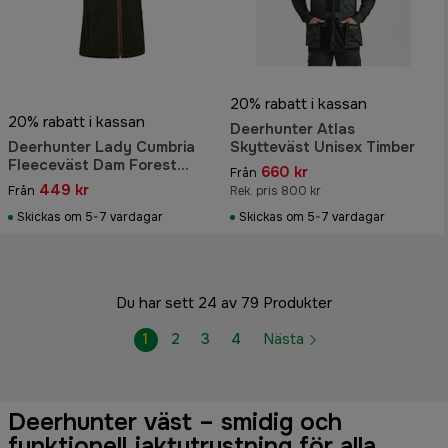
20% rabatt i kassan
20% rabatt i kassan
Deerhunter Atlas
Deerhunter Lady Cumbria
Skytteväst Unisex Timber
Fleeceväst Dam Forest
660 kr
Från
Ember
449 kr
Från
Rek. pris 800 kr
Skickas om 5-7 vardagar
Skickas om 5-7 vardagar
Du har sett 24 av 79 Produkter
1
2
3
4
Nästa
Deerhunter väst – smidig och
funktionell jaktutrustning för alla