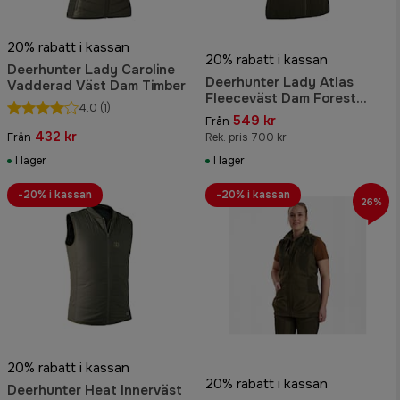
20% rabatt i kassan
20% rabatt i kassan
Deerhunter Lady Caroline
Deerhunter Lady Atlas
Vadderad Väst Dam Timber
Fleeceväst Dam Forest
4.0
(1)
Green
549 kr
Från
432 kr
Från
Rek. pris 700 kr
I lager
I lager
-20% i kassan
-20% i kassan
26%
20% rabatt i kassan
20% rabatt i kassan
Deerhunter Heat Innerväst