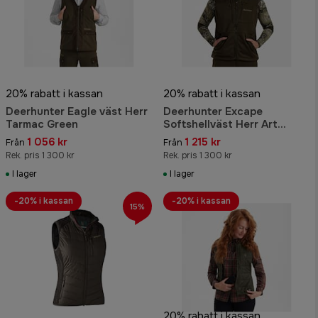
20% rabatt i kassan
20% rabatt i kassan
Deerhunter Eagle väst Herr
Deerhunter Excape
Tarmac Green
Softshellväst Herr Art
Green
1 056 kr
1 215 kr
Från
Från
Rek. pris 1 300 kr
Rek. pris 1 300 kr
I lager
I lager
-20% i kassan
-20% i kassan
15%
20% rabatt i kassan