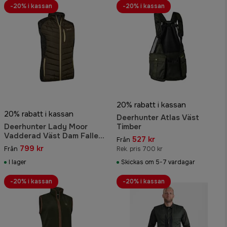
-20% i kassan
-20% i kassan
20% rabatt i kassan
20% rabatt i kassan
Deerhunter Atlas Väst
Deerhunter Lady Moor
Timber
Vadderad Väst Dam Fallen
527 kr
Från
Leaf
799 kr
Från
Rek. pris 700 kr
I lager
Skickas om 5-7 vardagar
-20% i kassan
-20% i kassan