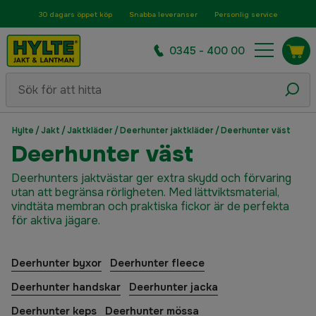
30 dagars öppet köp
Snabba leveranser
Personlig service
0345 - 400 00
Hylte
/
Jakt
/
Jaktkläder
/
Deerhunter jaktkläder
/
Deerhunter väst
Deerhunter väst
Deerhunters jaktvästar ger extra skydd och förvaring
utan att begränsa rörligheten. Med lättviktsmaterial,
vindtäta membran och praktiska fickor är de perfekta
för aktiva jägare.
Deerhunter byxor
Deerhunter fleece
Deerhunter handskar
Deerhunter jacka
Deerhunter keps
Deerhunter mössa