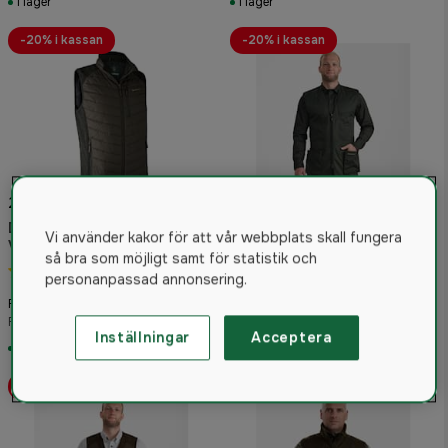
I lager
I lager
-20% i kassan
-20% i kassan
20% rabatt i kassan
Deerhunter Moor Vadderad
20% rabatt i kassan
Vi använder kakor för att vår webbplats skall fungera
Väst med stickning Herr
så bra som möjligt samt för statistik och
Deerhunter Atlas Väst
Timber
5.0
(1)
Unisex Timber
personanpassad annonsering.
660 kr
749 kr
Från
Från
Rek. pris 800 kr
Rek. pris 800 kr
Inställningar
Acceptera
I lager
I lager
-20% i kassan
-20% i kassan