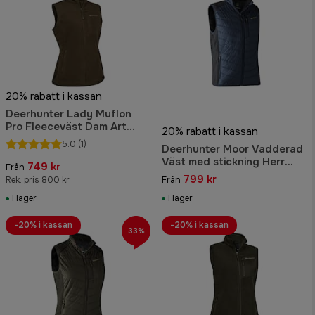
20% rabatt i kassan
Deerhunter Lady Muflon
Pro Fleeceväst Dam Art
20% rabatt i kassan
Green
5.0
(1)
Deerhunter Moor Vadderad
Väst med stickning Herr
749 kr
Från
Dark Blue
799 kr
Rek. pris 800 kr
Från
I lager
I lager
-20% i kassan
-20% i kassan
33%