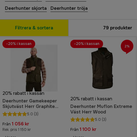
Deerhunter skjorta
Deerhunter tröja
Filtrera & sortera
79
produkter
-20% i kassan
-20% i kassan
2%
20% rabatt i kassan
20% rabatt i kassan
Deerhunter Gamekeeper
Skjutväst Herr Graphite
Deerhunter Muflon Extreme
Green Melange
Väst Herr Wood
5.0
(3)
5.0
(3)
1 056 kr
Från
1 100 kr
Rek. pris 1 150 kr
Från