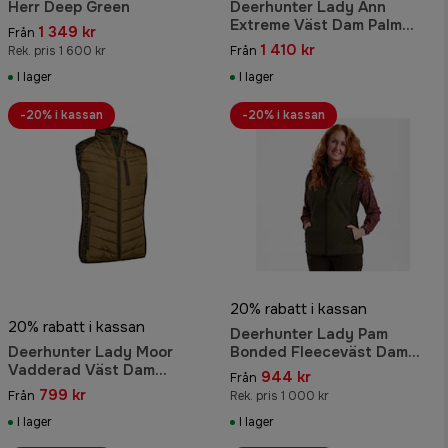
Herr Deep Green
Deerhunter Lady Ann
Extreme Väst Dam Palm
1 349 kr
Från
Green
1 410 kr
Rek. pris 1 600 kr
Från
I lager
I lager
-20% i kassan
-20% i kassan
20% rabatt i kassan
20% rabatt i kassan
Deerhunter Lady Pam
Deerhunter Lady Moor
Bonded Fleeceväst Dam
Vadderad Väst Dam
Graphite Green Melange
944 kr
Från
Butternut
799 kr
Från
Rek. pris 1 000 kr
I lager
I lager