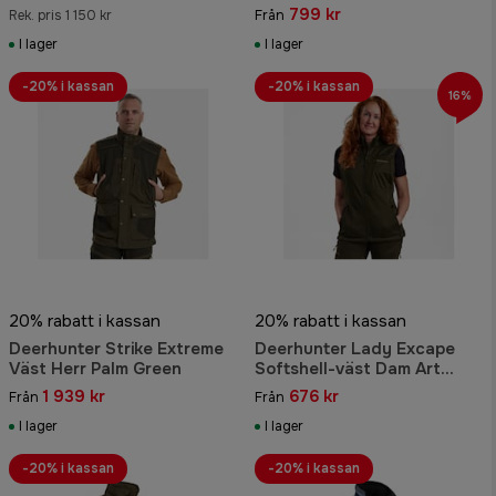
Brown Leaf
799 kr
Rek. pris 1 150 kr
Från
I lager
I lager
-20% i kassan
-20% i kassan
16%
20% rabatt i kassan
20% rabatt i kassan
Deerhunter Strike Extreme
Deerhunter Lady Excape
Väst Herr Palm Green
Softshell-väst Dam Art
Green
1 939 kr
676 kr
Från
Från
I lager
I lager
-20% i kassan
-20% i kassan