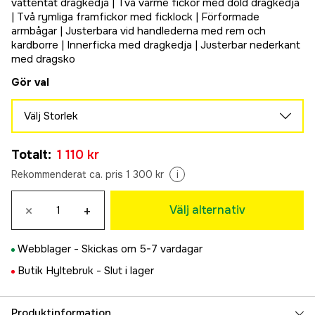
vattentät dragkedja | Två värme fickor med dold dragkedja
| Två rymliga framfickor med ficklock | Förformade
armbågar | Justerbara vid handlederna med rem och
kardborre | Innerficka med dragkedja | Justerbar nederkant
med dragsko
Gör val
Välj Storlek
116
Totalt
:
1 110 kr
1 110 kr
128
Rekommenderat ca. pris 1 300 kr
i
1 110 kr
140
×
+
Välj alternativ
1 110 kr
152
Webblager -
Skickas om 5-7 vardagar
1 110 kr
164
Butik Hyltebruk -
Slut i lager
Tillfälligt slut
1 110 kr
Produktinformation