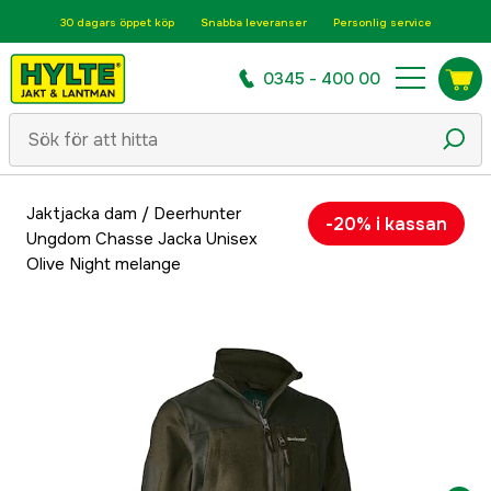
30 dagars öppet köp
Snabba leveranser
Personlig service
0345 - 400 00
Jaktjacka dam
/
Deerhunter
-20% i kassan
Ungdom Chasse Jacka Unisex
Olive Night melange