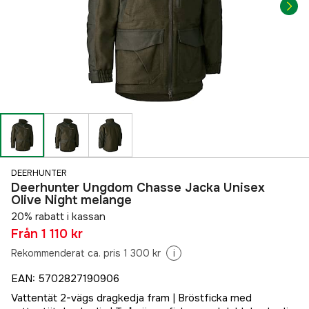
DEERHUNTER
Deerhunter Ungdom Chasse Jacka Unisex
Olive Night melange
20% rabatt i kassan
Från
1 110 kr
Rekommenderat ca. pris 1 300 kr
i
EAN
:
5702827190906
Vattentät 2-vägs dragkedja fram | Bröstficka med