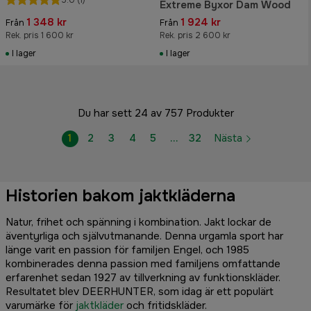
Extreme Byxor Dam Wood
1 348 kr
1 924 kr
Från
Från
Rek. pris 1 600 kr
Rek. pris 2 600 kr
I lager
I lager
Du har sett 24 av 757 Produkter
1
2
3
4
5
…
32
Nästa
Historien bakom jaktkläderna
Natur, frihet och spänning i kombination. Jakt lockar de
äventyrliga och självutmanande. Denna urgamla sport har
länge varit en passion för familjen Engel, och 1985
kombinerades denna passion med familjens omfattande
erfarenhet sedan 1927 av tillverkning av funktionskläder.
Resultatet blev DEERHUNTER, som idag är ett populärt
varumärke för
jaktkläder
och fritidskläder.