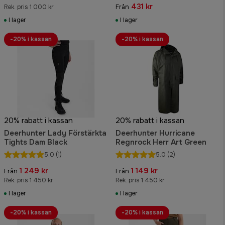
431 kr
Rek. pris 1 000 kr
Från
I lager
I lager
-20% i kassan
-20% i kassan
20% rabatt i kassan
20% rabatt i kassan
Deerhunter Lady Förstärkta
Deerhunter Hurricane
Tights Dam Black
Regnrock Herr Art Green
5.0
(1)
5.0
(2)
1 249 kr
1 149 kr
Från
Från
Rek. pris 1 450 kr
Rek. pris 1 450 kr
I lager
I lager
-20% i kassan
-20% i kassan