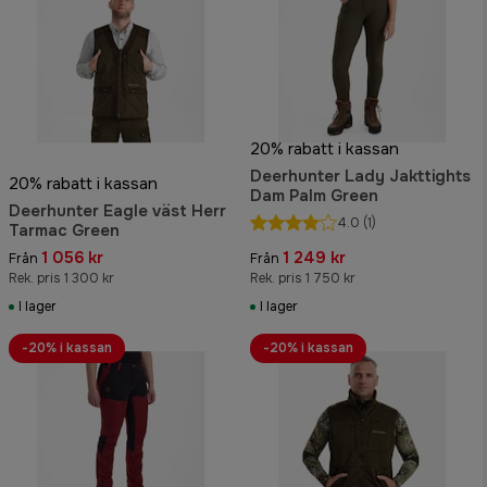
20% rabatt i kassan
Deerhunter Lady Jakttights
20% rabatt i kassan
Dam Palm Green
Deerhunter Eagle väst Herr
4.0
(1)
Tarmac Green
1 056 kr
1 249 kr
Från
Från
Rek. pris 1 300 kr
Rek. pris 1 750 kr
I lager
I lager
-20% i kassan
-20% i kassan