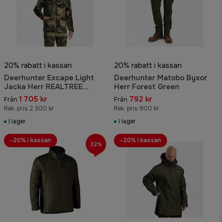
20% rabatt i kassan
20% rabatt i kassan
Deerhunter Excape Light
Deerhunter Matobo Byxor
Jacka Herr REALTREE
Herr Forest Green
EXCAPE™
1 705 kr
792 kr
Från
Från
Rek. pris 2 300 kr
Rek. pris 900 kr
I lager
I lager
-20% i kassan
-20% i kassan
32%