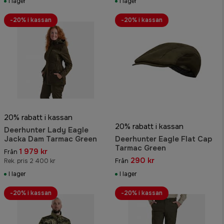
I lager
I lager
-20% i kassan
-20% i kassan
20% rabatt i kassan
20% rabatt i kassan
Deerhunter Lady Eagle
Jacka Dam Tarmac Green
Deerhunter Eagle Flat Cap
Tarmac Green
1 979 kr
Från
290 kr
Rek. pris 2 400 kr
Från
I lager
I lager
-20% i kassan
-20% i kassan