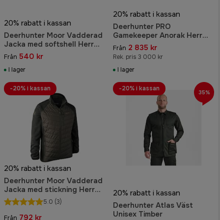
20% rabatt i kassan
20% rabatt i kassan
Deerhunter PRO
Deerhunter Moor Vadderad
Gamekeeper Anorak Herr
Jacka med softshell Herr
Turf
2 835 kr
Från
Adventure Green
540 kr
Från
Rek. pris 3 000 kr
I lager
I lager
-20% i kassan
-20% i kassan
35%
20% rabatt i kassan
Deerhunter Moor Vadderad
Jacka med stickning Herr
20% rabatt i kassan
Timber
5.0
(3)
Deerhunter Atlas Väst
Unisex Timber
792 kr
Från