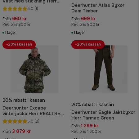
Väst med stickning Herr
Deerhunter Atlas Byxor
Timber
5.0
(1)
Dam Timber
660 kr
699 kr
Från
Från
Rek. pris 800 kr
Rek. pris 800 kr
I lager
I lager
-20% i kassan
-20% i kassan
20% rabatt i kassan
20% rabatt i kassan
Deerhunter Excape
Deerhunter Eagle Jaktbyxor
vinterjacka Herr REALTREE
Herr Tarmac Green
EXCAPE™
5.0
(2)
1 299 kr
Från
3 879 kr
Från
Rek. pris 1 600 kr