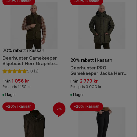
-20% i kassan
-20% i kassan
20% rabatt i kassan
Deerhunter Gamekeeper
20% rabatt i kassan
Skjutväst Herr Graphite
Deerhunter PRO
Green Melange
5.0
(3)
Gamekeeper Jacka Herr
Turf
1 056 kr
2 779 kr
Från
Från
Rek. pris 1 150 kr
Rek. pris 3 000 kr
I lager
I lager
-20% i kassan
-20% i kassan
2%