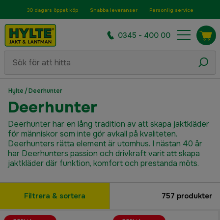
30 dagars öppet köp
Snabba leveranser
Personlig service
0345 - 400 00
Hylte
/
Deerhunter
Deerhunter
Deerhunter har en lång tradition av att skapa jaktkläder
för människor som inte gör avkall på kvaliteten.
Deerhunters rätta element är utomhus. I nästan 40 år
har Deerhunters passion och drivkraft varit att skapa
jaktkläder där funktion, komfort och prestanda möts.
Filtrera & sortera
757
produkter