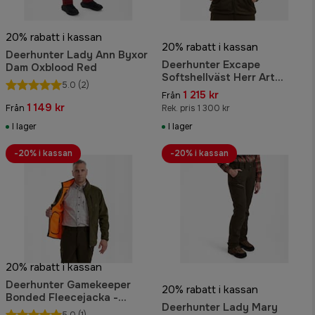
20% rabatt i kassan
20% rabatt i kassan
Deerhunter Lady Ann Byxor
Deerhunter Excape
Dam Oxblood Red
Softshellväst Herr Art
5.0
(2)
Green
1 215 kr
Från
1 149 kr
Från
Rek. pris 1 300 kr
I lager
I lager
-20% i kassan
-20% i kassan
20% rabatt i kassan
Deerhunter Gamekeeper
20% rabatt i kassan
Bonded Fleecejacka -
Deerhunter Lady Mary
vändbar Herr Orange
5.0
(1)