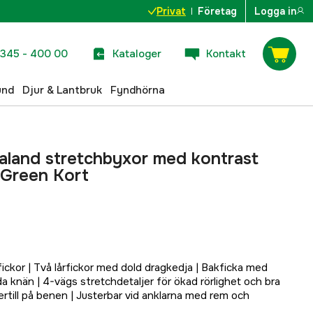
Privat
Företag
Logga in
345 - 400 00
Kataloger
Kontakt
und
Djur & Lantbruk
Fyndhörna
aland stretchbyxor med kontrast
 Green Kort
mfickor | Två lårfickor med dold dragkedja | Bakficka med
 knän | 4-vägs stretchdetaljer för ökad rörlighet och bra
rtill på benen | Justerbar vid anklarna med rem och