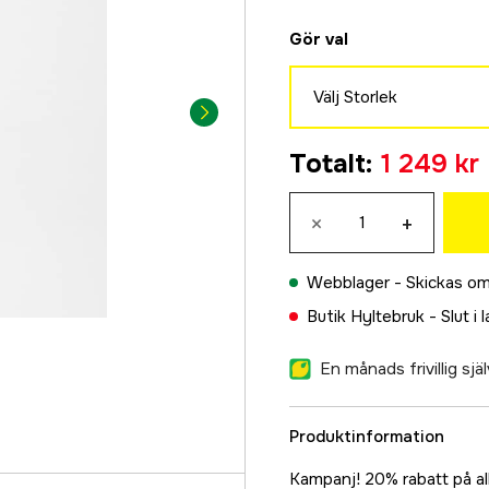
Gör val
Välj Storlek
22
Totalt
:
1 249 kr
1 249 kr
23
×
+
1 249 kr
24
Webblager -
Skickas om
1 249 kr
Butik Hyltebruk -
Slut i 
25
1 249 kr
En månads frivillig sj
26
1 249 kr
Produktinformation
27
1 249 kr
Kampanj! 20% rabatt på allt