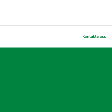
no
yes
6 st
Kontakta oss
Grön
Herr
3000050311
ummer
3771-353-22
5702827154366