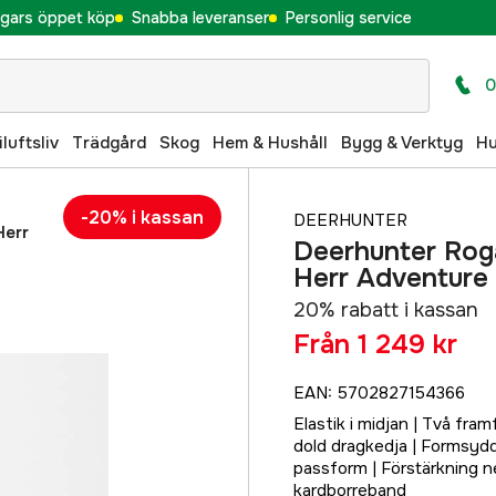
gars öppet köp
Snabba leveranser
Personlig service
0
iluftsliv
Trädgård
Skog
Hem & Hushåll
Bygg & Verktyg
H
-20% i kassan
DEERHUNTER
Herr
Deerhunter Rog
Herr Adventure
20% rabatt i kassan
Från
1 249 kr
EAN
:
5702827154366
Elastik i midjan | Två fra
dold dragkedja | Formsydda
passform | Förstärkning ne
kardborreband