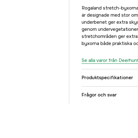
28
Rogaland stretch-byxorna
1 249 kr
är designade med stor oms
underbenet ger extra skydd
29
genom undervegetationen.
1 249 kr
stretchområden ger extra 
30
byxorna både praktiska o
1 249 kr
Se alla varor från Deerhun
Produktspecifikationer
Material
Frågor och svar
Fodertyp
Fodrad