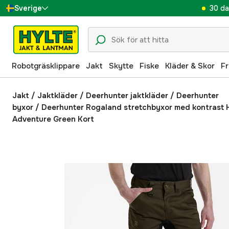
30 da
Sverige
Danmark
Suomi
Robotgräsklippare
Jakt
Skytte
Fiske
Kläder & Skor
Fr
Norge
Deutschland
Jakt
/
Jaktkläder
/
Deerhunter jaktkläder
/
Deerhunter
byxor
/
Deerhunter Rogaland stretchbyxor med kontrast 
Adventure Green Kort