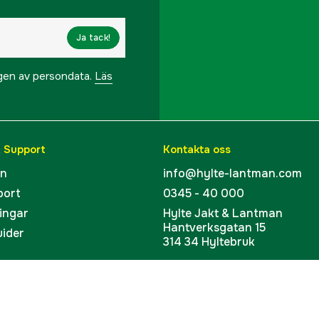
Ja tack!
ngen av persondata.
Läs
& Support
Kontakta oss
en
info@hylte-lantman.com
port
0345 - 40 000
ingar
Hylte Jakt & Lantman
Hantverksgatan 15
uider
314 34 Hyltebruk
kort