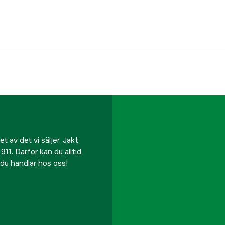
Vattentät
Stretch
Antal fickor
Färgton
Dam/Herr
Referensnummer
 av det vi säljer. Jakt,
911. Därför kan du alltid
Tillverkarens artikeln
r du handlar hos oss!
EAN