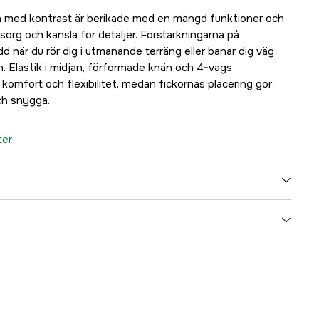
 med kontrast är berikade med en mängd funktioner och
org och känsla för detaljer. Förstärkningarna på
 när du rör dig i utmanande terräng eller banar dig väg
 Elastik i midjan, förformade knän och 4-vägs
komfort och flexibilitet, medan fickornas placering gör
ch snygga.
ter
Polyester, Bomull, Polyamid, Elastan
Ofodrad
no