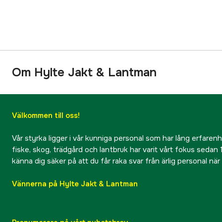
Om Hylte Jakt & Lantman
Välkommen till oss!
Vår styrka ligger i vår kunniga personal som har lång erfarenhet
fiske, skog, trädgård och lantbruk har varit vårt fokus sedan 1
känna dig säker på att du får raka svar från ärlig personal nä
Vännerna på Hylte Jakt & Lantman