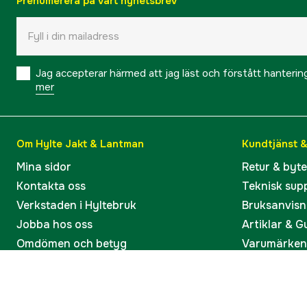
Prenumerera på vårt nyhetsbrev
Jag accepterar härmed att jag läst och förstått hanteri
mer
Om Hylte Jakt & Lantman
Kundtjänst 
Mina sidor
Retur & byt
Kontakta oss
Teknisk sup
Verkstaden i Hyltebruk
Bruksanvisn
Jobba hos oss
Artiklar & G
Omdömen och betyg
Varumärken
Våra kataloger
Köp present
Ångra köp