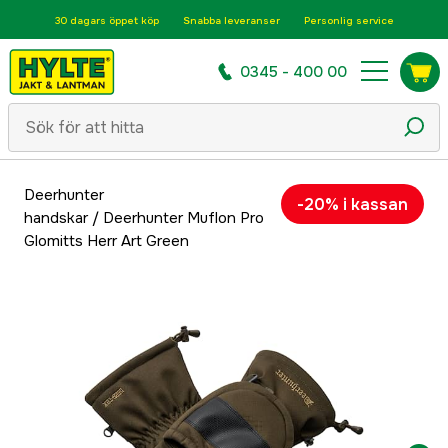
30 dagars öppet köp
Snabba leveranser
Personlig service
0345 - 400 00
Deerhunter
-20% i kassan
handskar
/
Deerhunter Muflon Pro
Glomitts Herr Art Green