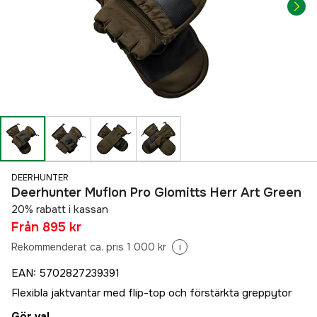
DEERHUNTER
Deerhunter Muflon Pro Glomitts Herr Art Green
20% rabatt i kassan
Från
895 kr
Rekommenderat ca. pris 1 000 kr
i
EAN
:
5702827239391
Flexibla jaktvantar med flip-top och förstärkta greppytor
Gör val