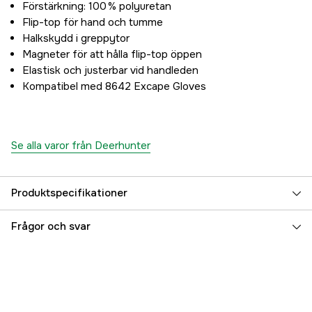
Förstärkning: 100 % polyuretan
Flip-top för hand och tumme
Halkskydd i greppytor
Magneter för att hålla flip-top öppen
Elastisk och justerbar vid handleden
Kompatibel med 8642 Excape Gloves
Se alla varor från Deerhunter
Produktspecifikationer
Color
Art Green
Frågor och svar
Färgton
Grön
Dam/Herr
Herr