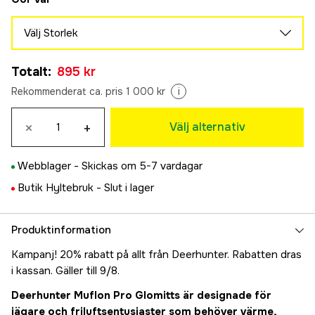
Välj Storlek
S
Totalt
:
895 kr
999 kr
M
Rekommenderat ca. pris 1 000 kr
i
Tillfälligt slut
999 kr
L
×
+
Välj alternativ
Tillfälligt slut
895 kr
XL
Tillfälligt slut
Webblager -
Skickas om 5-7 vardagar
999 kr
2XL
Butik Hyltebruk -
Slut i lager
999 kr
Produktinformation
Kampanj! 20% rabatt på allt från Deerhunter. Rabatten dras
i kassan. Gäller till 9/8.
Deerhunter Muflon Pro Glomitts är designade för
jägare och friluftsentusiaster som behöver värme,