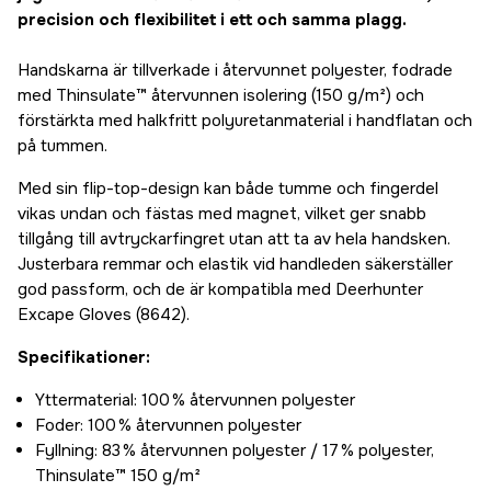
precision och flexibilitet i ett och samma plagg.
Handskarna är tillverkade i återvunnet polyester, fodrade
med Thinsulate™ återvunnen isolering (150 g/m²) och
förstärkta med halkfritt polyuretanmaterial i handflatan och
på tummen.
Med sin flip-top-design kan både tumme och fingerdel
vikas undan och fästas med magnet, vilket ger snabb
tillgång till avtryckarfingret utan att ta av hela handsken.
Justerbara remmar och elastik vid handleden säkerställer
god passform, och de är kompatibla med Deerhunter
Excape Gloves (8642).
Specifikationer:
Yttermaterial: 100 % återvunnen polyester
Foder: 100 % återvunnen polyester
Fyllning: 83 % återvunnen polyester / 17 % polyester,
Thinsulate™ 150 g/m²