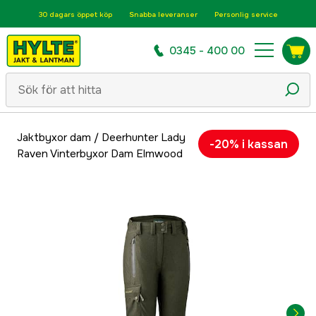
30 dagars öppet köp
Snabba leveranser
Personlig service
0345 - 400 00
Jaktbyxor dam
/
Deerhunter Lady
-20% i kassan
Raven Vinterbyxor Dam Elmwood