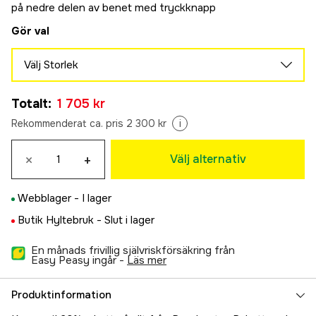
på nedre delen av benet med tryckknapp
Gör val
Välj Storlek
36
Slutsåld
Totalt
:
1 705 kr
1 705 kr
38
Rekommenderat ca. pris 2 300 kr
i
Slutsåld
1 705 kr
40
×
+
Välj alternativ
Slutsåld
1 705 kr
42
Webblager -
I lager
1 705 kr
44
Butik Hyltebruk -
Slut i lager
1 705 kr
En månads frivillig självriskförsäkring från
46
Slutsåld
Easy Peasy ingår -
läs mer
1 705 kr
48
Slutsåld
Produktinformation
1 705 kr