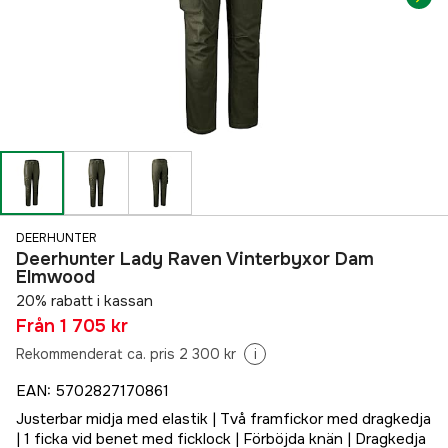
DEERHUNTER
Deerhunter Lady Raven Vinterbyxor Dam
Elmwood
20% rabatt i kassan
Från
1 705 kr
Rekommenderat ca. pris 2 300 kr
i
EAN
:
5702827170861
Justerbar midja med elastik | Två framfickor med dragkedja
| 1 ficka vid benet med ficklock | Förböjda knän | Dragkedja