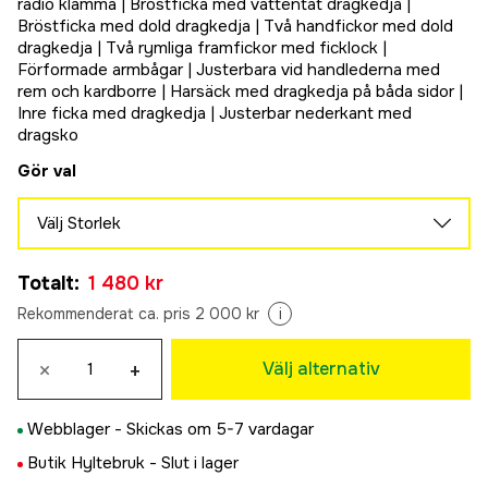
radio klämma | Bröstficka med vattentät dragkedja |
Bröstficka med dold dragkedja | Två handfickor med dold
dragkedja | Två rymliga framfickor med ficklock |
Förformade armbågar | Justerbara vid handlederna med
rem och kardborre | Harsäck med dragkedja på båda sidor |
Inre ficka med dragkedja | Justerbar nederkant med
dragsko
Gör val
Välj Storlek
36
Totalt
:
1 480 kr
1 480 kr
38
Rekommenderat ca. pris 2 000 kr
i
1 480 kr
40
×
+
Välj alternativ
1 480 kr
42
Webblager -
Skickas om 5-7 vardagar
1 480 kr
44
Butik Hyltebruk -
Slut i lager
1 480 kr