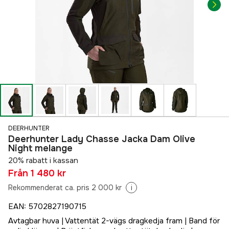
DEERHUNTER
Deerhunter Lady Chasse Jacka Dam Olive
Night melange
20% rabatt i kassan
Från
1 480 kr
Rekommenderat ca. pris 2 000 kr
i
EAN
:
5702827190715
Avtagbar huva | Vattentät 2-vägs dragkedja fram | Band för