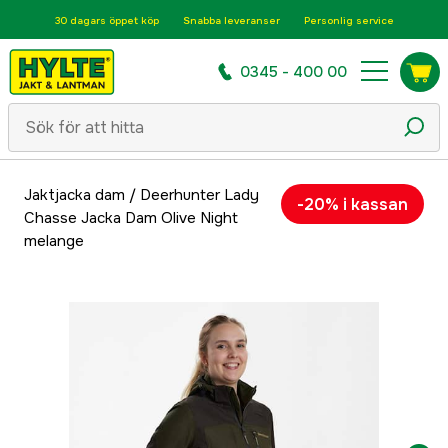
30 dagars öppet köp
Snabba leveranser
Personlig service
0345 - 400 00
Jaktjacka dam
/
Deerhunter Lady
-20% i kassan
Chasse Jacka Dam Olive Night
melange