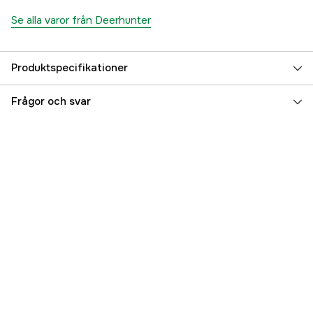
Se alla varor från Deerhunter
Produktspecifikationer
Stretch
yes
Frågor och svar
Vindtät
yes
Vattentät
yes
Fodrad
yes
Membran
Deer-Tex®
Material
Polyester
Huva
Avtagbar
Färgton
Grön