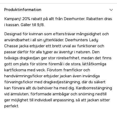
46
Produktinformation
1 480 kr
Kampanj! 20% rabatt på allt från Deerhunter. Rabatten dras
i kassan. Gäller till 9/8.
Designad för kvinnan som eftersträvar mångsidighet och
användbarhet i all sin ytterkläder. Deerhunters Lady
Chasse jacka erbjuder ett brett urval av funktioner och
passar därför för alla typer av äventyr i naturen. Den
tvåvägs dragkedjan ger stor rörelsefrihet, medan det finns
gott om plats för större föremål i de stora, lättåtkomliga
kartfickorna med veck. Förutom framfickor och
handvärmningsfickor erbjuder jackan även invändiga
förvaringsfickor med dragkedjestängning, där du säkert
kan förvara allt du behöver ha med dig. Kardborrestängning
vid ärmsluten, förformade armbågar och snörning nedtill
ger möjlighet till individuell anpassning, så att jackan sitter
perfekt.