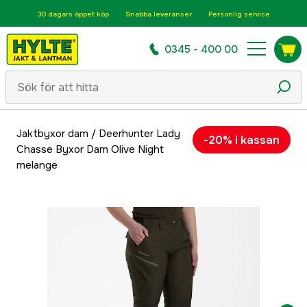
30 dagars öppet köp
Snabba leveranser
Personlig service
0345 - 400 00
Jaktbyxor dam
/
Deerhunter Lady
-20% i kassan
Chasse Byxor Dam Olive Night
melange