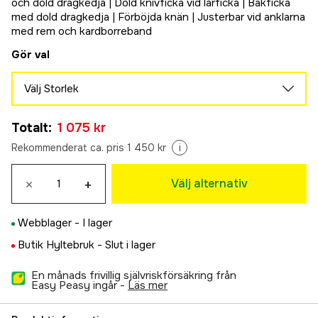
och dold dragkedja | Dold knivficka vid lårficka | Bakficka
med dold dragkedja | Förböjda knän | Justerbar vid anklarna
med rem och kardborreband
Gör val
Välj Storlek
36
Totalt
:
1 075 kr
1 075 kr
38
Rekommenderat ca. pris 1 450 kr
i
1 075 kr
40
×
+
Välj alternativ
1 075 kr
42
Webblager -
I lager
1 075 kr
44
Butik Hyltebruk -
Slut i lager
1 075 kr
En månads frivillig självriskförsäkring från
46
Easy Peasy ingår -
läs mer
1 075 kr