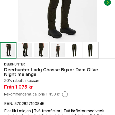
DEERHUNTER
Deerhunter Lady Chasse Byxor Dam Olive
Night melange
20% rabatt i kassan
Från
1 075 kr
Rekommenderat ca. pris 1 450 kr
i
EAN
:
5702827190845
Elastik i midjan | Två framfickor | Två lårfickor med veck