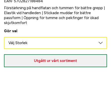
EAN
:
5702827188484
Förstärkning på handflatan och tummen för bättre grepp |
Elastik vid handleden | Stickade muddar för bättre
passform | Öppning för tumme och pekfinger för ökad
skjutkomfort
Gör val
Välj Storlek
M
Slutsåld
895 kr
Utgått ur vårt sortiment
L
Slutsåld
895 kr
XL
Slutsåld
895 kr
2XL
Slutsåld
895 kr