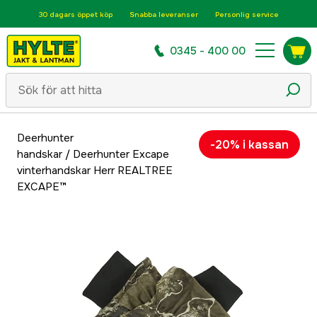
30 dagars öppet köp
Snabba leveranser
Personlig service
0345 - 400 00
Deerhunter
-20% i kassan
handskar
/
Deerhunter Excape
vinterhandskar Herr REALTREE
EXCAPE™