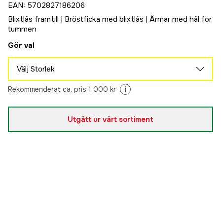
EAN
:
5702827186206
Blixtlås framtill | Bröstficka med blixtlås | Ärmar med hål för
tummen
Gör val
Välj Storlek
S
Rekommenderat ca. pris 1 000 kr
i
Slutsåld
900 kr
M
Slutsåld
Utgått ur vårt sortiment
900 kr
L
Slutsåld
900 kr
XL
Slutsåld
900 kr
2XL
Slutsåld
900 kr
3XL
Slutsåld
900 kr