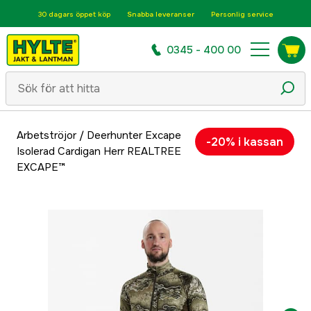
30 dagars öppet köp
Snabba leveranser
Personlig service
0345 - 400 00
Arbetströjor
/
Deerhunter Excape
-20% i kassan
Isolerad Cardigan Herr REALTREE
EXCAPE™