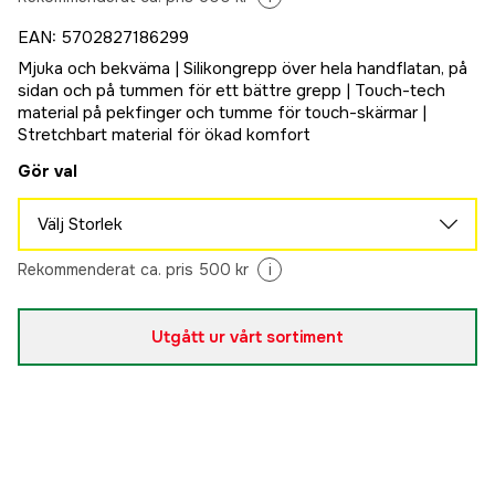
EAN
:
5702827186299
Mjuka och bekväma | Silikongrepp över hela handflatan, på
sidan och på tummen för ett bättre grepp | Touch-tech
material på pekfinger och tumme för touch-skärmar |
Stretchbart material för ökad komfort
Gör val
Välj Storlek
M
Rekommenderat ca. pris 500 kr
i
Slutsåld
450 kr
L
Slutsåld
Utgått ur vårt sortiment
450 kr
XL
Slutsåld
450 kr
2XL
Slutsåld
450 kr