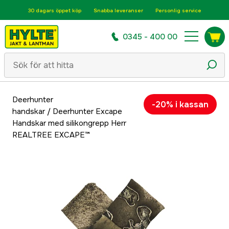
30 dagars öppet köp
Snabba leveranser
Personlig service
0345 - 400 00
Deerhunter
-20% i kassan
handskar
/
Deerhunter Excape
Handskar med silikongrepp Herr
REALTREE EXCAPE™