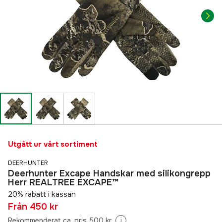
Utgått ur vårt sortiment
DEERHUNTER
Deerhunter Excape Handskar med silikongrepp
Herr REALTREE EXCAPE™
20% rabatt i kassan
Från
450 kr
Rekommenderat ca. pris 500 kr
i