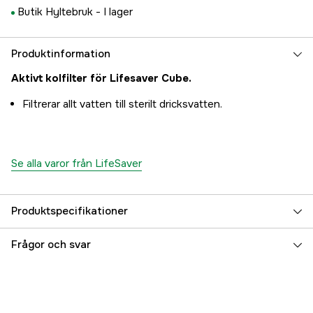
Butik Hyltebruk -
I lager
Produktinformation
Aktivt kolfilter för Lifesaver Cube.
Filtrerar allt vatten till sterilt dricksvatten.
Se alla varor från LifeSaver
Produktspecifikationer
Referensnummer
3000015904
Frågor och svar
Tillverkarens artikelnummer
PRD0053
EAN
680569914248