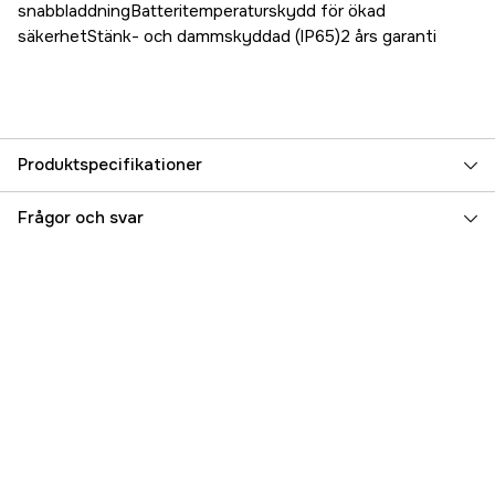
snabbladdningBatteritemperaturskydd för ökad
säkerhetStänk- och dammskyddad (IP65)2 års garanti
Produktspecifikationer
Referensnummer
5000031297
Frågor och svar
Tillverkarens artikelnummer
40-678
EAN
7340103406785