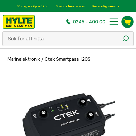
30 dagars öppet köp
Snabba leveranser
Personlig service
0345 - 400 00
Marinelektronik
/
Ctek Smartpass 120S