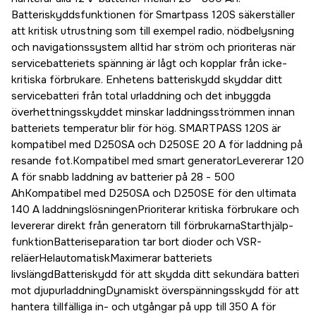
Batteriskyddsfunktionen för Smartpass 120S säkerställer
att kritisk utrustning som till exempel radio, nödbelysning
och navigationssystem alltid har ström och prioriteras när
servicebatteriets spänning är lågt och kopplar från icke-
kritiska förbrukare. Enhetens batteriskydd skyddar ditt
servicebatteri från total urladdning och det inbyggda
överhettningsskyddet minskar laddningsströmmen innan
batteriets temperatur blir för hög. SMARTPASS 120S är
kompatibel med D250SA och D250SE 20 A för laddning på
resande fot.Kompatibel med smart generatorLevererar 120
A för snabb laddning av batterier på 28 - 500
AhKompatibel med D250SA och D250SE för den ultimata
140 A laddningslösningenPrioriterar kritiska förbrukare och
levererar direkt från generatorn till förbrukarnaStarthjälp-
funktionBatteriseparation tar bort dioder och VSR-
reläerHelautomatiskMaximerar batteriets
livslängdBatteriskydd för att skydda ditt sekundära batteri
mot djupurladdningDynamiskt överspänningsskydd för att
hantera tillfälliga in- och utgångar på upp till 350 A för