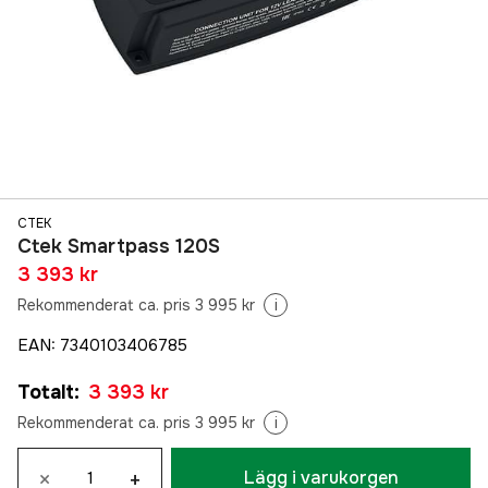
CTEK
Ctek Smartpass 120S
3 393 kr
Rekommenderat ca. pris 3 995 kr
i
EAN
:
7340103406785
Totalt
:
3 393 kr
Rekommenderat ca. pris 3 995 kr
i
×
+
Lägg i varukorgen