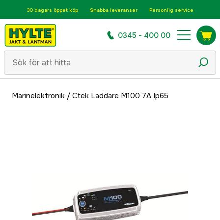
30 dagars öppet köp
Snabba leveranser
Personlig service
0345 - 400 00
Marinelektronik
/
Ctek Laddare M100 7A Ip65