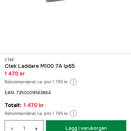
CTEK
Ctek Laddare M100 7A Ip65
1 470 kr
Rekommenderat ca. pris 1 795 kr
i
EAN
:
7350009563864
Totalt
:
1 470 kr
Rekommenderat ca. pris 1 795 kr
i
×
+
Lägg i varukorgen