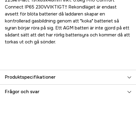
225AhMått: 191x89x48mm Vikt: 0.8kg M10 Comfort
Connect IP65 230VVIKTIGT!! Rekondläget är endast
avsett för blöta batterier då laddaren skapar en
kontrollerad gasbildning genom att "koka" batteriet så
syran börjar röra på sig. Ett AGM batteri är inte gjord på ett
sådant sätt att det har rörlig batterisyra och kommer då att
torkas ut och gå sönder.
Produktspecifikationer
Referensnummer
5000020493
Frågor och svar
Tillverkarens artikelnummer
56-386
EAN
7350009563864