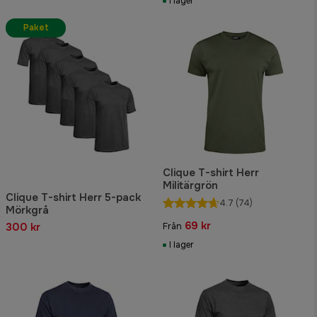
I lager
Paket
Clique T-shirt Herr
Militärgrön
Clique T-shirt Herr 5-pack
4.7
(74)
Mörkgrå
69 kr
300 kr
Från
I lager