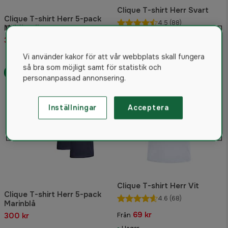
Clique T-shirt Herr Svart
Clique T-shirt Herr 5-pack
4.5
(88)
Militärgrön
69 kr
300 kr
Från
I lager
Vi använder kakor för att vår webbplats skall fungera
så bra som möjligt samt för statistik och
Paket
personanpassad annonsering.
Inställningar
Acceptera
Clique T-shirt Herr Vit
Clique T-shirt Herr 5-pack
4.6
(68)
Marinblå
69 kr
300 kr
Från