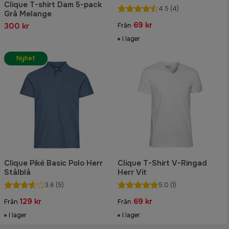
Clique T-shirt Dam 5-pack
4.5
(4)
Grå Melange
69 kr
300 kr
Från
I lager
Nyhet
Clique Piké Basic Polo Herr
Clique T-Shirt V-Ringad
Stålblå
Herr Vit
3.6
(5)
5.0
(1)
129 kr
69 kr
Från
Från
I lager
I lager