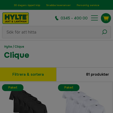
30 dagars öppet köp
Snabba leveranser
Personlig service
0345 - 400 00
Hylte
/
Clique
Clique
Filtrera & sortera
81
produkter
Paket
Paket