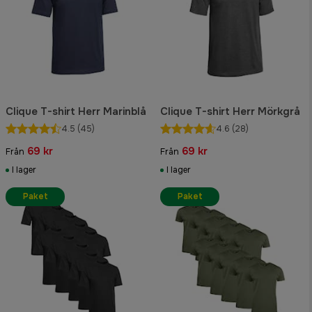
Clique T-shirt Herr Marinblå
Clique T-shirt Herr Mörkgrå
4.5
(45)
4.6
(28)
69 kr
69 kr
Från
Från
I lager
I lager
Paket
Paket