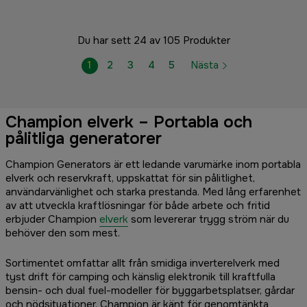
Du har sett 24 av 105 Produkter
1
2
3
4
5
Nästa
Champion elverk – Portabla och
pålitliga generatorer
Champion Generators är ett ledande varumärke inom portabla
elverk och reservkraft, uppskattat för sin pålitlighet,
användarvänlighet och starka prestanda. Med lång erfarenhet
av att utveckla kraftlösningar för både arbete och fritid
erbjuder Champion
elverk
som levererar trygg ström när du
behöver den som mest.
Sortimentet omfattar allt från smidiga inverterelverk med
tyst drift för camping och känslig elektronik till kraftfulla
bensin- och dual fuel-modeller för byggarbetsplatser, gårdar
och nödsituationer. Champion är känt för genomtänkta