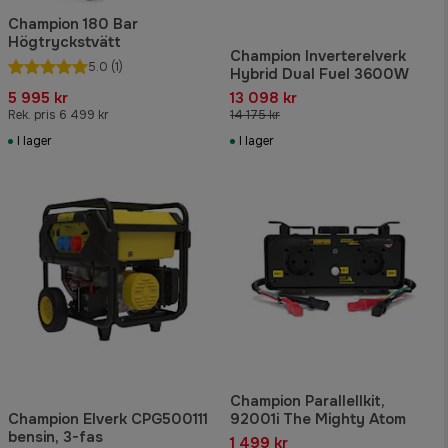
Champion 180 Bar
Högtryckstvätt
Champion Inverterelverk
5.0
(1)
Hybrid Dual Fuel 3600W
5 995 kr
13 098 kr
Rek. pris 6 499 kr
14 175 kr
I lager
I lager
Champion Parallellkit,
Champion Elverk CPG500111
92001i The Mighty Atom
bensin, 3-fas
1 499 kr