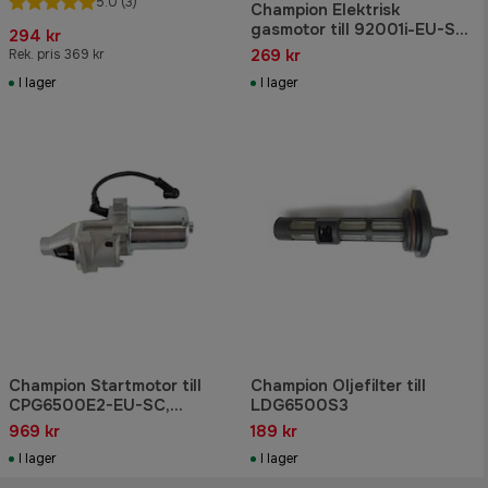
5.0
(3)
Champion Elektrisk
gasmotor till 92001i-EU-SC,
294 kr
92001i-DF-EU-SC
269 kr
Rek. pris 369 kr
I lager
I lager
Champion Startmotor till
Champion Oljefilter till
CPG6500E2-EU-SC,
LDG6500S3
CPG7500E2-DF-EU-SC,
969 kr
189 kr
CPG9000E2-EU-SC
I lager
I lager