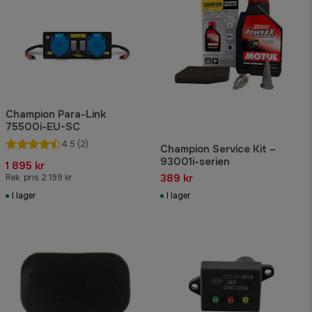
Champion Para-Link
75500i-EU-SC
4.5
(2)
Champion Service Kit –
93001i-serien
1 895 kr
389 kr
Rek. pris 2 199 kr
I lager
I lager