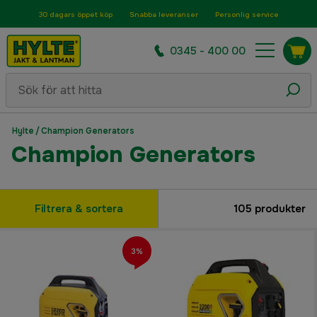
30 dagars öppet köp
Snabba leveranser
Personlig service
0345 - 400 00
Hylte
/
Champion Generators
Champion Generators
Filtrera & sortera
105
produkter
3%