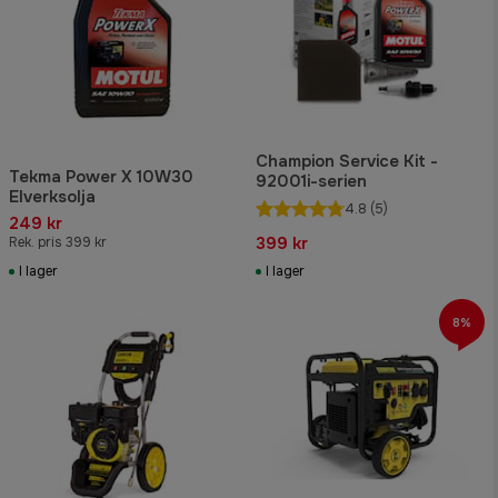
Champion Service Kit -
Tekma Power X 10W30
92001i-serien
Elverksolja
4.8
(5)
249 kr
399 kr
Rek. pris 399 kr
I lager
I lager
8%