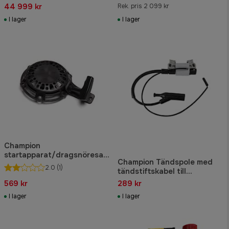
44 999 kr
Rek. pris 2 099 kr
I lager
I lager
Champion
startapparat/dragsnöresat
Champion Tändspole med
s
2.0
(1)
tändstiftskabel till
CPG6500E2-EU-SC,
569 kr
289 kr
CPG7500E2-DF-EU-SC,
I lager
I lager
CPG9000E2-EU-SC