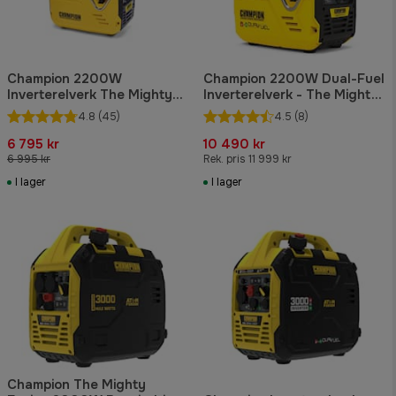
Champion 2200W
Champion 2200W Dual-Fuel
Inverterelverk The Mighty
Inverterelverk - The Mighty
Atom
Atom
4.8
(45)
4.5
(8)
6 795 kr
10 490 kr
6 995 kr
Rek. pris 11 999 kr
I lager
I lager
Champion The Mighty