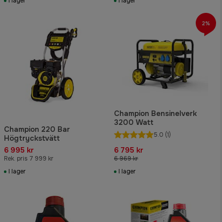
I lager
I lager
2%
Champion Bensinelverk
3200 Watt
Champion 220 Bar
5.0
(1)
Högtryckstvätt
6 995 kr
6 795 kr
Rek. pris 7 999 kr
6 969 kr
I lager
I lager